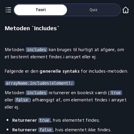
Teori
Quiz
Metoden `Includes`
Metoden
kan bruges til hurtigt at afgøre, om
includes
et bestemt element findes i arrayet eller ej.
Følgende er den
generelle syntaks
for includes-metoden:
Metoden
returnerer en boolesk værdi (
includes
true
eller
) afhængigt af, om elementet findes i arrayet
false
eller ej.
Returnerer
, hvis elementet findes;
true
Returnerer
, hvis elementet ikke findes.
false