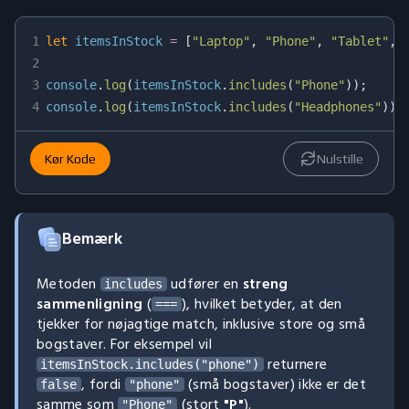
1
let
 itemsInStock 
=
[
"Laptop"
,
"Phone"
,
"Tablet"
,
2
3
console
.
log
(
itemsInStock
.
includes
(
"Phone"
)
)
;
4
console
.
log
(
itemsInStock
.
includes
(
"Headphones"
)
)
;
Kør Kode
Nulstille
Bemærk
Metoden
udfører en
streng
includes
sammenligning
(
), hvilket betyder, at den
===
tjekker for nøjagtige match, inklusive store og små
bogstaver. For eksempel vil
returnere
itemsInStock.includes("phone")
, fordi
(små bogstaver) ikke er det
false
"phone"
samme som
(stort
"P"
).
"Phone"