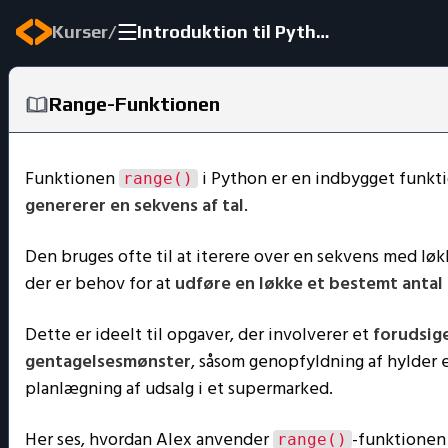
/
Kurser
Introduktion til Python
Range-Funktionen
Funktionen
i Python er en indbygget funkti
range()
genererer en sekvens af tal
.
Den bruges ofte til at iterere over en sekvens med løkk
der er behov for at
udføre en løkke et bestemt antal
Dette er ideelt til opgaver, der involverer et
forudsige
gentagelsesmønster
, såsom genopfyldning af hylder e
planlægning af udsalg i et supermarked.
Her ses, hvordan Alex anvender
-funktionen 
range()