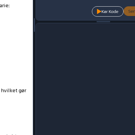
arie:
Se
Kør Kode
, hvilket gør