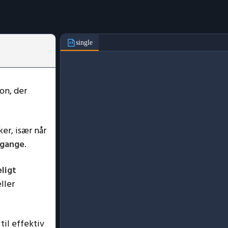
single
on, der
er, især når
 gange
.
ligt
ller
til effektiv