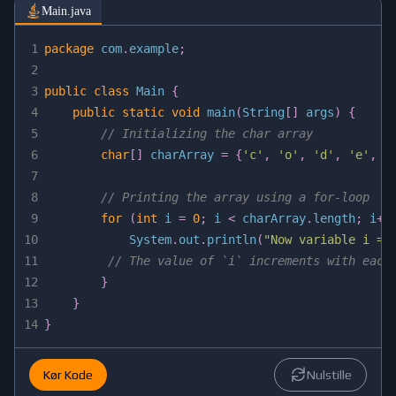
Main.java
1
package
com
.
example
;
2
3
public
class
Main
{
4
public
static
void
main
(
String
[
]
 args
)
{
5
// Initializing the char array
6
char
[
]
 charArray 
=
{
'c'
,
'o'
,
'd'
,
'e'
,
'
7
8
// Printing the array using a for-loop
9
for
(
int
 i 
=
0
;
 i 
<
 charArray
.
length
;
 i
++
10
System
.
out
.
println
(
"Now variable i = 
11
// The value of `i` increments with each
12
}
13
}
14
}
Kør Kode
Nulstille