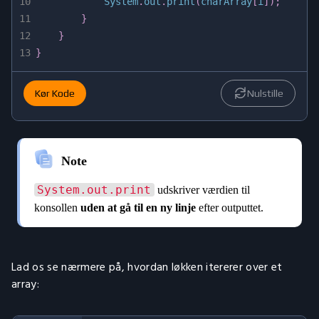
10
System
.
out
.
print
(
charArray
[
i
]
)
;
11
}
12
}
13
}
Kør Kode
Nulstille
Lad os se nærmere på, hvordan løkken itererer over et
array: