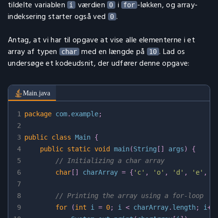
tildelte variablen
værdien
i
-løkken, og array-
i
0
for
indeksering starter også ved
.
0
Antag, at vi har til opgave at vise alle elementerne i et
array af typen
med en længde på
. Lad os
char
10
undersøge et kodeudsnit, der udfører denne opgave:
Main.java
1
package
com
.
example
;
2
3
public
class
Main
{
4
public
static
void
main
(
String
[
]
 args
)
{
5
// Initializing a char array
6
char
[
]
 charArray 
=
{
'c'
,
'o'
,
'd'
,
'e'
,
'
7
8
// Printing the array using a for-loop
9
for
(
int
 i 
=
0
;
 i 
<
 charArray
.
length
;
 i
++