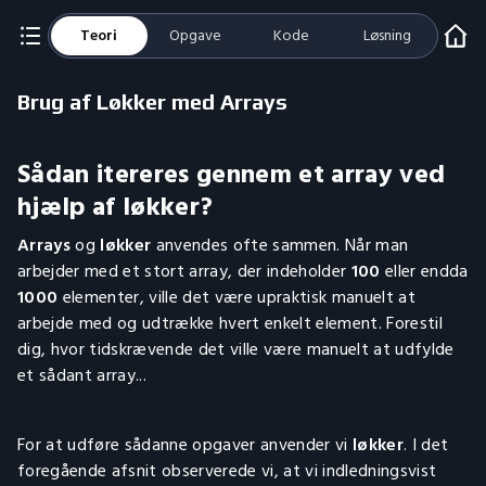
Teori
Opgave
Kode
Løsning
Brug af Løkker med Arrays
Sådan itereres gennem et array ved
hjælp af løkker?
Arrays
og
løkker
anvendes ofte sammen. Når man
arbejder med et stort array, der indeholder
100
eller endda
1000
elementer, ville det være upraktisk manuelt at
arbejde med og udtrække hvert enkelt element. Forestil
dig, hvor tidskrævende det ville være manuelt at udfylde
et sådant array...
For at udføre sådanne opgaver anvender vi
løkker
. I det
foregående afsnit observerede vi, at vi indledningsvist