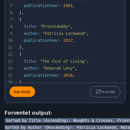
5
publicationYear
:
2001
,
6
}
,
7
{
8
title
:
"Priestdaddy"
,
9
author
:
"Patricia Lockwood"
,
10
publicationYear
:
2017
,
11
}
,
12
{
13
title
:
"The Cost of Living"
,
14
author
:
"Deborah Levy"
,
15
publicationYear
:
2018
,
16
}
,
17
]
;
Kør Kode
Nulstille
18
19
// Sort by `title` in ascending order
20
const
 sortedByTitleAscending 
=
Forventet output:
21
.
sort
(
(
a
,
 b
)
=>
 a
.
title
.
___
(
b
.
title
)
)
Sorted by Title (Ascending): Noughts & Crosses, Priest
22
.
___
(
(
book
)
=>
 book
.
title
)
;
Sorted by Author (Descending): Patricia Lockwood, Malo