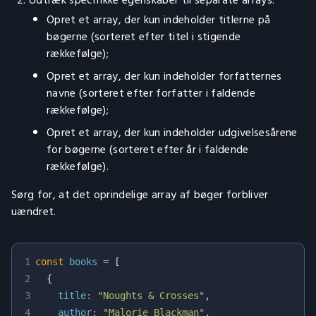
Udtræk specifikke egenskaber til separate arrays:
Opret et array, der kun indeholder titlerne på
bøgerne (sorteret efter titel i stigende
rækkefølge);
Opret et array, der kun indeholder forfatternes
navne (sorteret efter forfatter i faldende
rækkefølge);
Opret et array, der kun indeholder udgivelsesårene
for bøgerne (sorteret efter år i faldende
rækkefølge).
Sørg for, at det oprindelige array af bøger forbliver
uændret.
1
const
 books 
=
[
2
{
3
title
:
"Noughts & Crosses"
,
4
author
:
"Malorie Blackman"
,