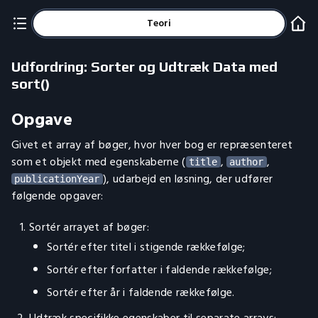
Teori
Udfordring: Sorter og Udtræk Data med
sort()
Opgave
Givet et array af bøger, hvor hver bog er repræsenteret
som et objekt med egenskaberne (
,
,
title
author
), udarbejd en løsning, der udfører
publicationYear
følgende opgaver:
Sortér arrayet af bøger:
Sortér efter titel i stigende rækkefølge;
Sortér efter forfatter i faldende rækkefølge;
Sortér efter år i faldende rækkefølge.