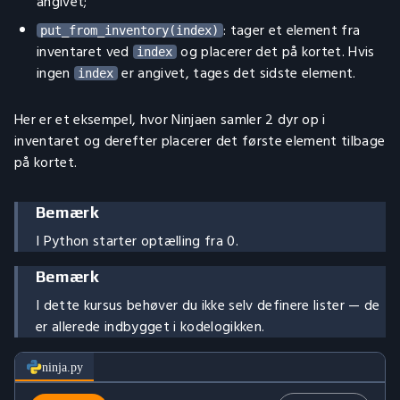
angivet;
: tager et element fra
put_from_inventory(index)
inventaret ved
og placerer det på kortet. Hvis
index
ingen
er angivet, tages det sidste element.
index
Her er et eksempel, hvor Ninjaen samler 2 dyr op i
inventaret og derefter placerer det første element tilbage
på kortet.
Bemærk
I Python starter optælling fra 0.
Bemærk
I dette kursus behøver du ikke selv definere lister — de
er allerede indbygget i kodelogikken.
ninja.py