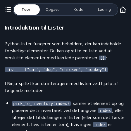
Teori
Opgave
Kode
Løsning
Introduktion til Lister
Python-lister fungerer som beholdere, der kan indeholde
forskellige elementer. Du kan oprette en liste ved at
omslutte elementer med kantede parenteser
:
[]
I Ninja-spillet kan du interagere med listen ved hjælp af
følgende metoder:
: samler et element op og
pick_to_inventory(index)
placerer det i inventaret ved det angivne
, eller
index
tilføjer det til slutningen af listen (eller som det første
element, hvis listen er tom), hvis ingen
er
index