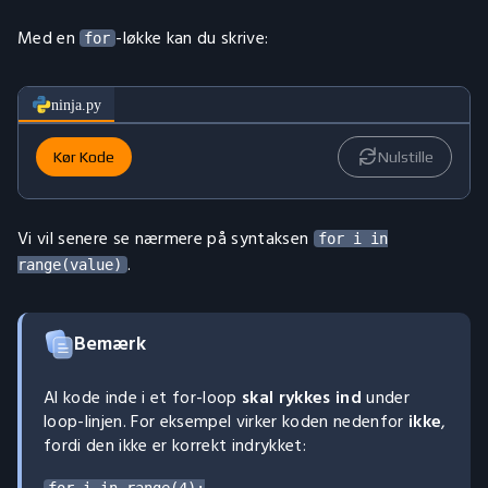
Med en
-løkke kan du skrive:
for
ninja.py
Kør Kode
Nulstille
Vi vil senere se nærmere på syntaksen
for i in
.
range(value)
Bemærk
Al kode inde i et for-loop
skal rykkes ind
under
loop-linjen. For eksempel virker koden nedenfor
ikke
,
fordi den ikke er korrekt indrykket: