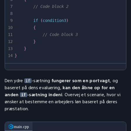
7
// Code block 2
8
9
if
(
condition3
)
10
{
11
// Code block 3
12
}
13
}
14
}
Den ydre
-sætning
fungerer som en portvagt
, og
if
baseret på dens evaluering,
kan den åbne op for en
anden
-sætning indeni
. Overvej et scenarie, hvor vi
if
ønsker at bestemme en arbejders løn baseret på deres
præstation.
main.cpp