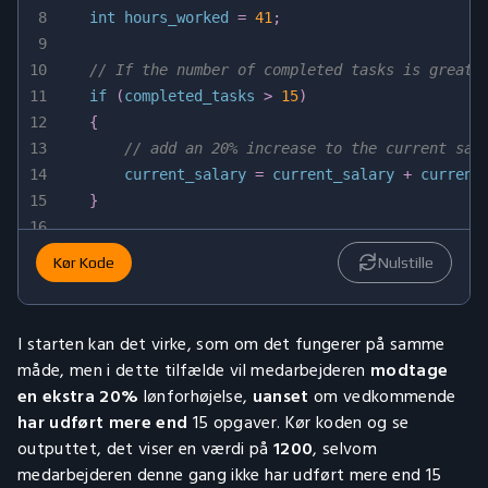
8
int
 hours_worked 
=
41
;
9
10
// If the number of completed tasks is greate
11
if
(
completed_tasks 
>
15
)
12
{
13
// add an 20% increase to the current sal
14
        current_salary 
=
 current_salary 
+
 current
15
}
16
17
// If the number of hours worked is more than
Kør Kode
Nulstille
18
if
(
hours_worked 
>
40
)
19
{
20
// add an 20% increase to the current sal
I starten kan det virke, som om det fungerer på samme
21
        current_salary 
=
 current_salary 
+
 current
måde, men i dette tilfælde vil medarbejderen
modtage
22
}
en ekstra 20%
lønforhøjelse,
uanset
om vedkommende
23
har udført mere end
15 opgaver. Kør koden og se
24
    std
::
cout 
<<
 current_salary 
<<
 std
::
endl
;
outputtet, det viser en værdi på
1200
, selvom
25
}
medarbejderen denne gang ikke har udført mere end 15