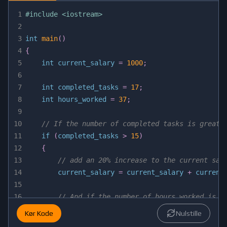
1
#
include
<iostream>
2
3
int
main
(
)
4
{
5
int
 current_salary 
=
1000
;
6
7
int
 completed_tasks 
=
17
;
8
int
 hours_worked 
=
37
;
9
10
// If the number of completed tasks is greate
11
if
(
completed_tasks 
>
15
)
12
{
13
// add an 20% increase to the current sal
14
        current_salary 
=
 current_salary 
+
 current
15
16
// And if the number of hours worked is m
17
if
(
hours_worked 
>
40
)
Kør Kode
Nulstille
18
{