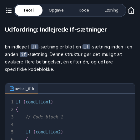
Teori
Opgave
Kode
Løsning
Udfordring: Indlejrede If-sætninger
En indlejret
-sætning er blot en
-sætning inden i en
if
if
anden
-sætning. Denne struktur gør det muligt at
if
evaluere flere betingelser, én efter én, og udføre
specifikke kodeblokke.
nested_if.h
1
if
(
condition1
)
2
{
3
// Code block 1
4
5
if
(
condition2
)
6
{