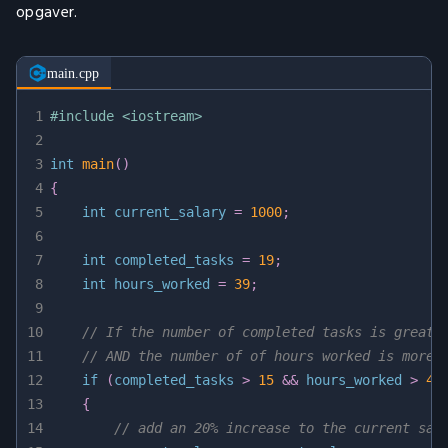
opgaver.
main.cpp
1
#
include
<iostream>
2
3
int
main
(
)
4
{
5
int
 current_salary 
=
1000
;
6
7
int
 completed_tasks 
=
19
;
8
int
 hours_worked 
=
39
;
9
10
// If the number of completed tasks is greate
11
// AND the number of of hours worked is more 
12
if
(
completed_tasks 
>
15
&&
 hours_worked 
>
40
13
{
14
// add an 20% increase to the current sal