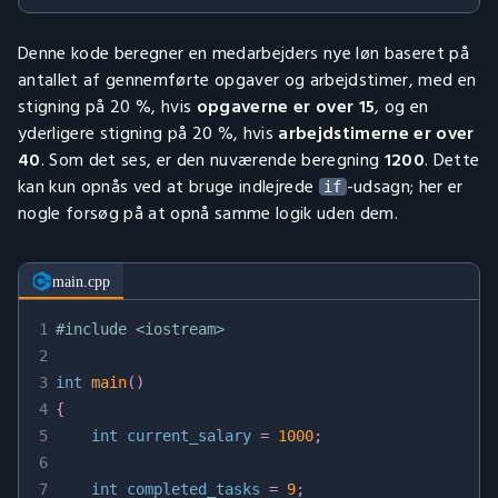
19
// add an additional 20% increase to 
20
            current_salary 
=
 current_salary 
+
 cur
Denne kode beregner en medarbejders nye løn baseret på
21
}
antallet af gennemførte opgaver og arbejdstimer, med en
22
}
stigning på 20 %, hvis
opgaverne er over 15
, og en
23
yderligere stigning på 20 %, hvis
arbejdstimerne er over
24
    std
::
cout 
<<
 current_salary 
<<
 std
::
endl
;
40
. Som det ses, er den nuværende beregning
1200
. Dette
25
}
kan kun opnås ved at bruge indlejrede
-udsagn; her er
if
nogle forsøg på at opnå samme logik uden dem.
main.cpp
1
#
include
<iostream>
2
3
int
main
(
)
4
{
5
int
 current_salary 
=
1000
;
6
7
int
 completed_tasks 
=
9
;