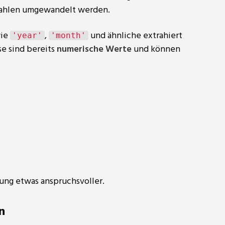
Zahlen umgewandelt werden.
wie
,
und ähnliche extrahiert
'year'
'month'
e sind bereits
numerische Werte
und können
tung etwas anspruchsvoller.
n