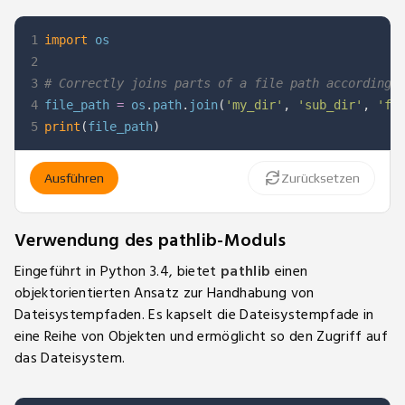
1
import
2
3
# Correctly joins parts of a file path according 
4
file_path 
=
 os
.
path
.
join
(
'my_dir'
,
'sub_dir'
,
'fi
5
print
(
file_path
)
Ausführen
Zurücksetzen
Verwendung des pathlib-Moduls
Eingeführt in Python 3.4, bietet
pathlib
einen
objektorientierten Ansatz zur Handhabung von
Dateisystempfaden. Es kapselt die Dateisystempfade in
eine Reihe von Objekten und ermöglicht so den Zugriff auf
das Dateisystem.