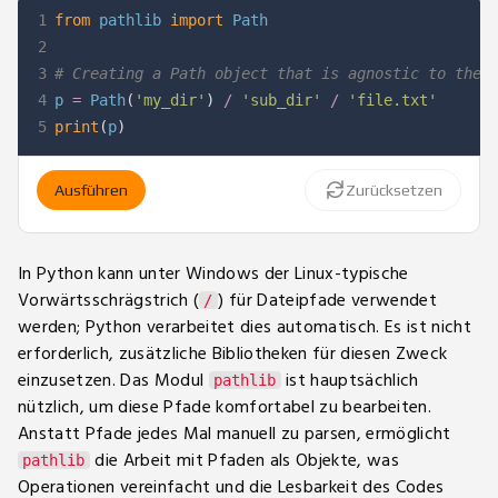
1
from
 pathlib 
import
2
3
# Creating a Path object that is agnostic to the 
4
p 
=
 Path
(
'my_dir'
)
/
'sub_dir'
/
'file.txt'
5
print
(
p
)
Ausführen
Zurücksetzen
In Python kann unter Windows der Linux-typische
Vorwärtsschrägstrich (
) für Dateipfade verwendet
/
werden; Python verarbeitet dies automatisch. Es ist nicht
erforderlich, zusätzliche Bibliotheken für diesen Zweck
einzusetzen. Das Modul
ist hauptsächlich
pathlib
nützlich, um diese Pfade komfortabel zu bearbeiten.
Anstatt Pfade jedes Mal manuell zu parsen, ermöglicht
die Arbeit mit Pfaden als Objekte, was
pathlib
Operationen vereinfacht und die Lesbarkeit des Codes