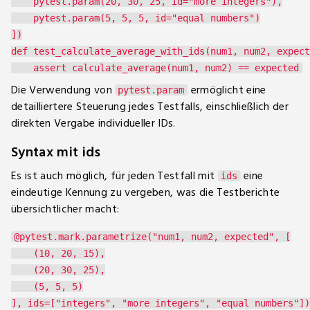
    pytest.param(20, 30, 25, id="more integers"),

    pytest.param(5, 5, 5, id="equal numbers")

])

def test_calculate_average_with_ids(num1, num2, expect
Die Verwendung von
ermöglicht eine
pytest.param
detailliertere Steuerung jedes Testfalls, einschließlich der
direkten Vergabe individueller IDs.
Syntax mit ids
Es ist auch möglich, für jeden Testfall mit
eine
ids
eindeutige Kennung zu vergeben, was die Testberichte
übersichtlicher macht:
@pytest.mark.parametrize("num1, num2, expected", [

    (10, 20, 15),

    (20, 30, 25),

    (5, 5, 5)

], ids=["integers", "more integers", "equal numbers"])
