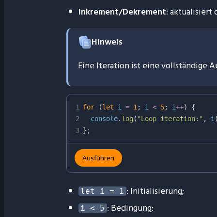
Inkrement/Dekrement
: aktualisier
Hinweis
Eine Iteration ist eine vollständige
1
for
(
let
 i 
=
1
;
 i 
<
5
;
 i
++
)
{
2
  console
.
log
(
"Loop iteration:"
,
 i
3
}
;
Ausführen
: Initialisierung;
let i = 1
: Bedingung;
i < 5