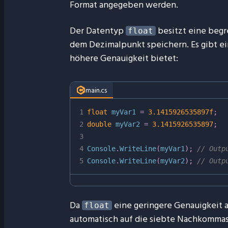
Format angegeben werden.
Der Datentyp
besitzt eine begr
float
dem Dezimalpunkt speichern. Es gibt 
höhere Genauigkeit bietet:
main.cs
1
float
 myVar1 
=
3.1415926535897f
;
2
double
 myVar2 
=
3.1415926535897
;
3
4
Console
.
WriteLine
(
myVar1
)
;
// Outp
5
Console
.
WriteLine
(
myVar2
)
;
// Outp
Da
eine geringere Genauigkeit 
float
automatisch auf die siebte Nachkommast