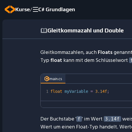
/
Kurse
C# Grundlagen
Gleitkommazahl und Double
Gleitkommazahlen, auch
Floats
genannt,
Typ
float
kann mit dem Schlüsselwort
main.cs
1
float
 myVariable 
=
3.14f
;
Der Buchstabe '
' im Wert
weis
f
3.14f
Wert um einen Float-Typ handelt. Wer