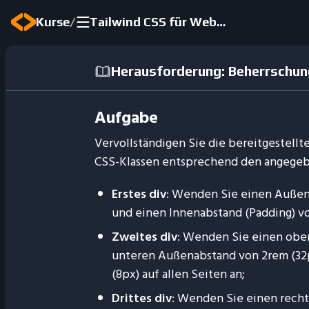
/
Kurse
Tailwind CSS für Webentwicklung
Herausforderung: Beherrschung
Aufgabe
Vervollständigen Sie die bereitgestell
CSS-Klassen entsprechend den angege
Erstes div
: Wenden Sie einen Außena
und einen Innenabstand (Padding) von
Zweites div
: Wenden Sie einen obe
unteren Außenabstand von 2rem (32
(8px) auf allen Seiten an;
Drittes div
: Wenden Sie einen rech