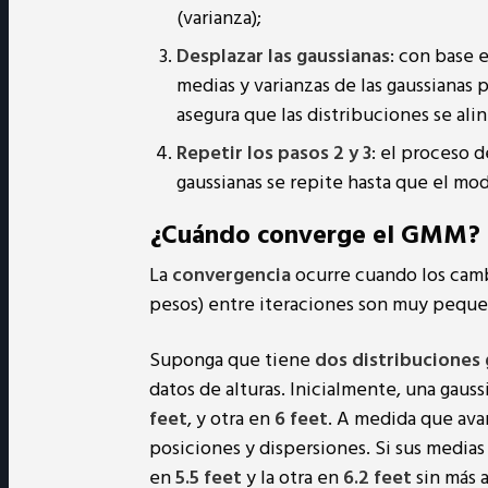
(varianza);
Desplazar las gaussianas
: con base e
medias y varianzas de las gaussianas p
asegura que las distribuciones se ali
Repetir los pasos 2 y 3
: el proceso d
gaussianas se repite hasta que el mo
¿Cuándo converge el GMM?
La
convergencia
ocurre cuando los camb
pesos) entre iteraciones son muy pequ
Suponga que tiene
dos distribuciones 
datos de alturas. Inicialmente, una gaus
feet
, y otra en
6 feet
. A medida que avan
posiciones y dispersiones. Si sus medias
en
5.5 feet
y la otra en
6.2 feet
sin más 