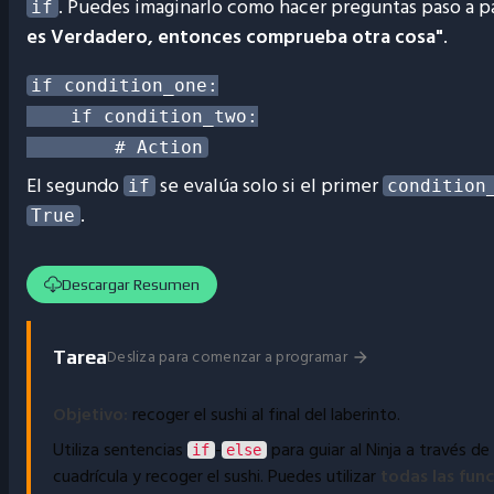
. Puedes imaginarlo como hacer preguntas paso a p
if
es Verdadero, entonces comprueba otra cosa"
.
if condition_one:

    if condition_two:

El segundo
se evalúa solo si el primer
if
condition
.
True
Descargar Resumen
Desliza para comenzar a programar
Tarea