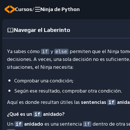
/
Cursos
Ninja de Python
Navegar el Laberinto
Ya sabes cómo
y
permiten que el Ninja tom
if
else
decisiones. A veces, una sola decisión no es suficiente
situaciones, el Ninja necesita:
Comprobar una condición;
Según ese resultado, comprobar otra condición.
Aquí es donde resultan útiles las
sentencias
anida
if
¿Qué es un
anidado?
if
Un
anidado
es una sentencia
dentro de otra s
if
if