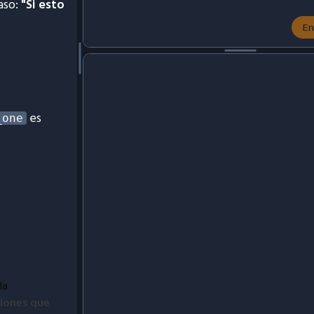
aso:
"Si esto
En
es
_one