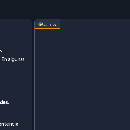
ninja.py
e
. En algunas
das
.
entencia