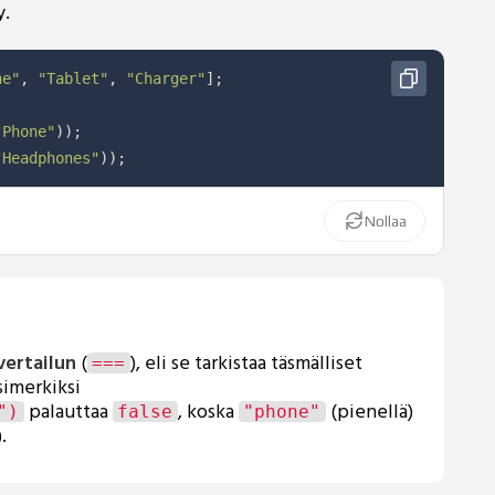
y.
ne"
,
"Tablet"
,
"Charger"
]
;
"Phone"
)
)
;
"Headphones"
)
)
;
Nollaa
vertailun
(
), eli se tarkistaa täsmälliset
===
simerkiksi
palauttaa
, koska
(pienellä)
")
false
"phone"
).