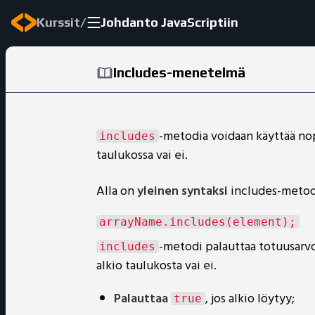
/
Kurssit
Johdanto JavaScriptiin
Includes-menetelmä
-metodia voidaan käyttää nop
includes
taulukossa vai ei.
Alla on
yleinen syntaksi
includes-metodi
-metodi palauttaa totuusarvo
includes
alkio taulukosta vai ei.
Palauttaa
, jos alkio löytyy;
true