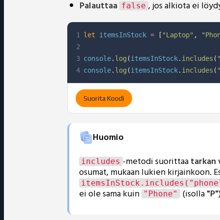
Palauttaa
, jos alkiota ei löyd
false
1
let
 itemsInStock 
=
[
"Laptop"
,
"Pho
2
3
console
.
log
(
itemsInStock
.
includes
(
4
console
.
log
(
itemsInStock
.
includes
(
Suorita Koodi
Huomio
-metodi suorittaa
tarkan 
includes
osumat, mukaan lukien kirjainkoon. E
itemsInStock.includes("phone
ei ole sama kuin
(isolla
"P"
"Phone"