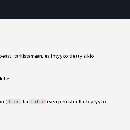
easti tarkistamaan, esiintyykö tietty alkio
lle:
n (
tai
) sen perusteella, löytyykö
true
false