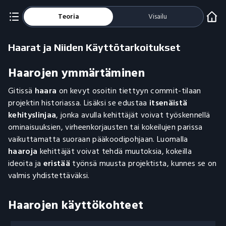
Teoria
Visailu
Haarat ja Niiden Käyttötarkoitukset
Haarojen ymmärtäminen
Gitissä
haara
on kevyt osoitin tiettyyn commit-tilaan
projektin historiassa. Lisäksi se edustaa
itsenäistä
kehityslinjaa
, jonka avulla kehittäjät voivat työskennellä
ominaisuuksien, virheenkorjausten tai kokeilujen parissa
vaikuttamatta suoraan pääkoodipohjaan. Luomalla
haaroja
kehittäjät voivat tehdä muutoksia, kokeilla
ideoita ja
eristää
työnsä muusta projektista, kunnes se on
valmis yhdistettäväksi.
Haarojen käyttökohteet