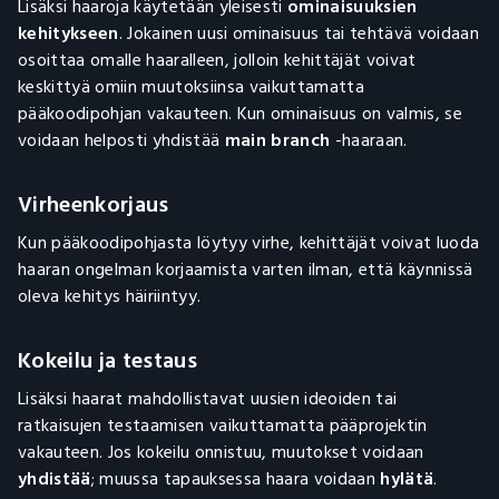
Lisäksi haaroja käytetään yleisesti
ominaisuuksien
kehitykseen
. Jokainen uusi ominaisuus tai tehtävä voidaan
osoittaa omalle haaralleen, jolloin kehittäjät voivat
keskittyä omiin muutoksiinsa vaikuttamatta
pääkoodipohjan vakauteen. Kun ominaisuus on valmis, se
voidaan helposti yhdistää
main branch
-haaraan.
Virheenkorjaus
Kun pääkoodipohjasta löytyy virhe, kehittäjät voivat luoda
haaran ongelman korjaamista varten ilman, että käynnissä
oleva kehitys häiriintyy.
Kokeilu ja testaus
Lisäksi haarat mahdollistavat uusien ideoiden tai
ratkaisujen testaamisen vaikuttamatta pääprojektin
vakauteen. Jos kokeilu onnistuu, muutokset voidaan
yhdistää
; muussa tapauksessa haara voidaan
hylätä
.