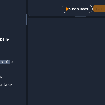
Lähet
Suorita Koodi
päin-
ja
 > 0
n.
aseta se