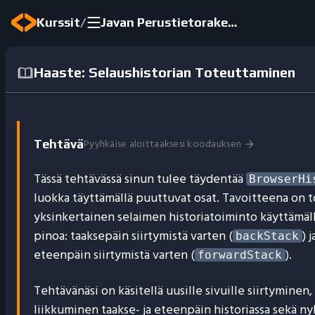
/
Kurssit
Javan Perustietorakenteet
Haaste: Selaushistorian Toteuttaminen
Pyyhkäise aloittaaksesi koodauksen
Tehtävä
Tässä tehtävässä sinun tulee täydentää
BrowserHi
luokka täyttämällä puuttuvat osat. Tavoitteena on 
yksinkertainen selaimen historiatoiminto käyttämäl
pinoa: taaksepäin siirtymistä varten (
) j
backStack
eteenpäin siirtymistä varten (
).
forwardStack
Tehtävänäsi on käsitellä uusille sivuille siirtyminen,
liikkuminen taakse- ja eteenpäin historiassa sekä n