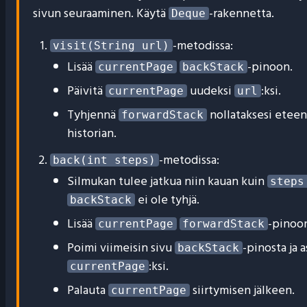
sivun seuraaminen. Käytä
-rakennetta.
Deque
-metodissa:
visit(String url)
Lisää
-pinoon.
currentPage
backStack
Päivitä
uudeksi
:ksi.
currentPage
url
Tyhjennä
nollataksesi eteen
forwardStack
historian.
-metodissa:
back(int steps)
Silmukan tulee jatkua niin kauan kuin
steps
ei ole tyhjä.
backStack
Lisää
-pinoo
currentPage
forwardStack
Poimi viimeisin sivu
-pinosta ja 
backStack
:ksi.
currentPage
Palauta
siirtymisen jälkeen.
currentPage