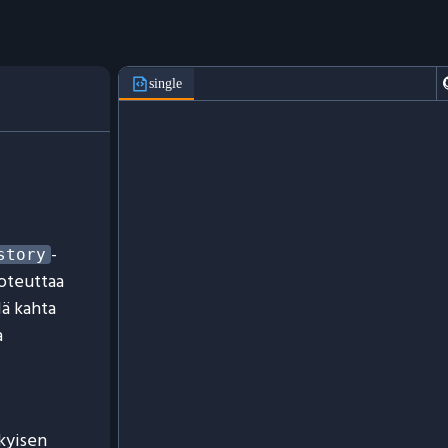
single
-
story
toteuttaa
lä kahta
a
ykyisen