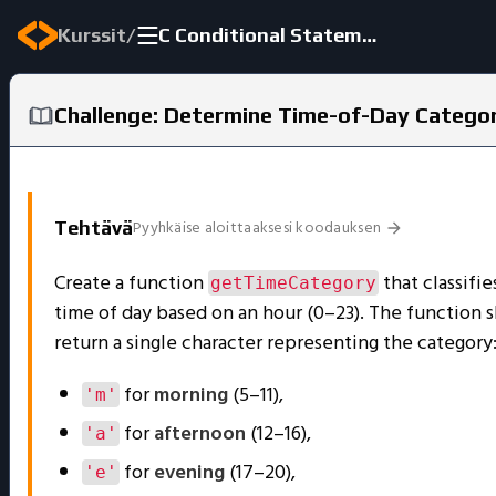
/
Kurssit
C Conditional Statements
Challenge: Determine Time-of-Day Catego
Pyyhkäise aloittaaksesi koodauksen
Tehtävä
Create a function
that classifie
getTimeCategory
time of day based on an hour (0–23). The function 
return a single character representing the category
for
morning
(5–11),
'm'
for
afternoon
(12–16),
'a'
for
evening
(17–20),
'e'