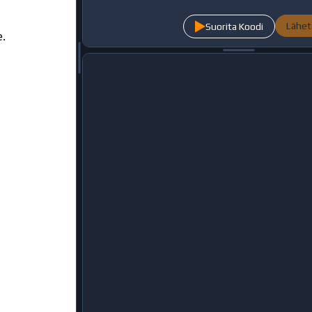
Lähet
Suorita Koodi
e.