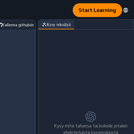
Start Learning
Tallenna githubiin
Kysy tekoälyä
Kysy mitä tahansa tai kokeile jotakin
ehdotetuista kysymyksistä