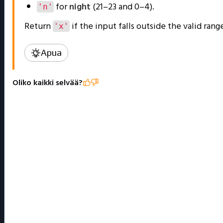
for
night
(21–23 and 0–4).
'n'
Return
if the input falls outside the valid rang
'x'
Apua
Oliko kaikki selvää?