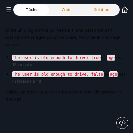
Tâche
Code
Solution
Écrire un programme qui vérifie si une personne est
suffisamment âgée pour conduire. Afficher le message
suivant :
si
est
The user is old enough to drive: true
age
18 ou plus
.
si
est
The user is old enough to drive: false
age
inférieur à 18
.
Utiliser un opérateur de comparaison pour déterminer le
résultat.