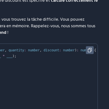
ètre discount est spécifié et
calcule correctement le
i vous trouvez la tâche difficile. Vous pouvez
restera en mémoire. Rappelez-vous, nous sommes tous
tend
!
ber
,
 quantity
:
number
,
 discount
:
number
)
:
number
{
_ 
*
 ___
)
;