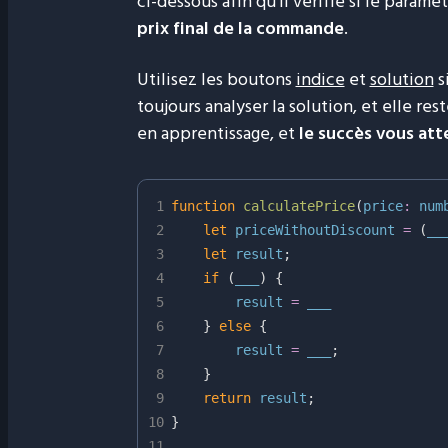
ci-dessous afin qu'il vérifie si le param
prix final de la commande
.
Utilisez les boutons
indice
et
solution
s
toujours analyser la solution, et elle 
en apprentissage, et
le succès vous at
1
function
calculatePrice
(
price
:
num
2
let
 priceWithoutDiscount 
=
(
__
3
let
 result
;
4
if
(
___
)
{
5
        result 
=
6
}
else
{
7
        result 
=
 ___
;
8
}
9
return
 result
;
10
}
11