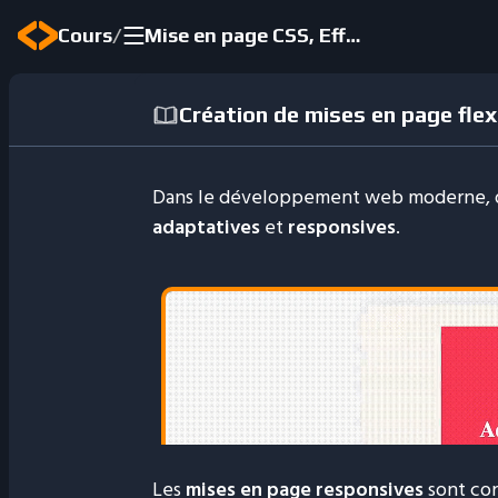
/
Cours
Mise en page CSS, Effets et Sass
Création de mises en page flexi
Dans le développement web moderne, de
adaptatives
et
responsives
.
Les
mises en page responsives
sont con