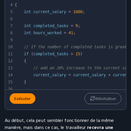
4
{
5
int
 current_salary 
=
1000
;
6
7
int
 completed_tasks 
=
9
;
8
int
 hours_worked 
=
41
;
9
10
// If the number of completed tasks is greate
11
if
(
completed_tasks 
>
15
)
12
{
13
// add an 20% increase to the current sal
14
        current_salary 
=
 current_salary 
+
 current
15
}
16
17
// If the number of hours worked is more than
Exécuter
Réinitialiser
18
if
(
hours_worked 
>
40
)
19
{
20
// add an 20% increase to the current sal
Au début, cela peut sembler fonctionner de la même
21
        current_salary 
=
 current_salary 
+
 current
manière, mais dans ce cas, le travailleur
recevra une