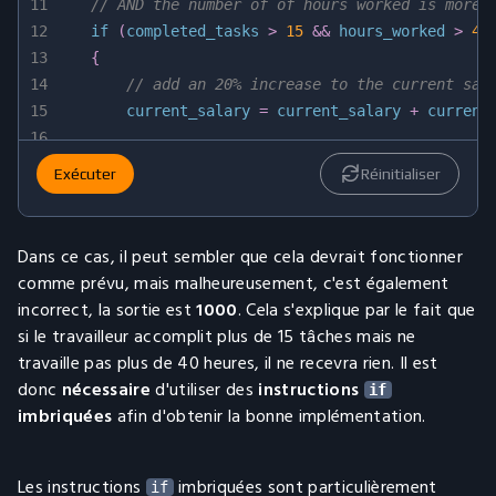
11
// AND the number of of hours worked is more 
12
if
(
completed_tasks 
>
15
&&
 hours_worked 
>
40
13
{
14
// add an 20% increase to the current sal
15
        current_salary 
=
 current_salary 
+
 current
16
17
// add an 20% increase to the current sal
Exécuter
Réinitialiser
18
        current_salary 
=
 current_salary 
+
 current
19
        std
::
cout 
<<
 current_salary 
<<
 std
::
endl
;
20
}
Dans ce cas, il peut sembler que cela devrait fonctionner
21
comme prévu, mais malheureusement, c'est également
22
	std
::
cout 
<<
 current_salary 
<<
 std
::
endl
;
incorrect, la sortie est
1000
. Cela s'explique par le fait que
23
}
si le travailleur accomplit plus de 15 tâches mais ne
travaille pas plus de 40 heures, il ne recevra rien. Il est
donc
nécessaire
d'utiliser des
instructions
if
imbriquées
afin d'obtenir la bonne implémentation.
Les instructions
imbriquées sont particulièrement
if