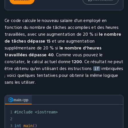
18
{
19
// add an additional 20% increase to 
20
            current_salary 
=
 current_salary 
+
 cur
Ce code calcule le nouveau salaire d'un employé en
21
}
fonction du nombre de tâches accomplies et des heures
22
}
travaillées, avec une augmentation de 20 % si
le nombre
23
de tâches dépasse 15
et une augmentation
24
    std
::
cout 
<<
 current_salary 
<<
 std
::
endl
;
supplémentaire de 20 % si
le nombre d'heures
25
}
travaillées dépasse 40
. Comme vous pouvez le
constater, le calcul actuel donne
1200
. Ce résultat ne peut
être obtenu qu'en utilisant des instructions
imbriquées
if
; voici quelques tentatives pour obtenir la même logique
sans les utiliser.
main.cpp
1
#
include
<iostream>
2
3
int
main
(
)