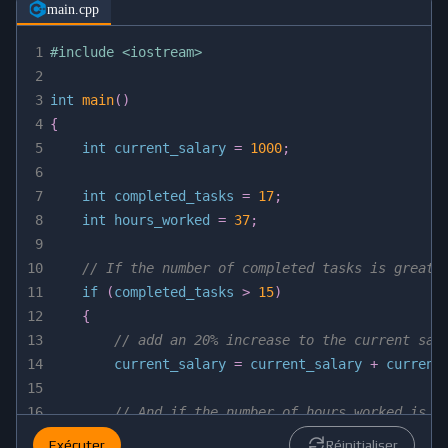
main.cpp
1
#
include
<iostream>
2
3
int
main
(
)
4
{
5
int
 current_salary 
=
1000
;
6
7
int
 completed_tasks 
=
17
;
8
int
 hours_worked 
=
37
;
9
10
// If the number of completed tasks is greate
11
if
(
completed_tasks 
>
15
)
12
{
13
// add an 20% increase to the current sal
14
        current_salary 
=
 current_salary 
+
 current
15
16
// And if the number of hours worked is m
17
if
(
hours_worked 
>
40
)
Exécuter
Réinitialiser