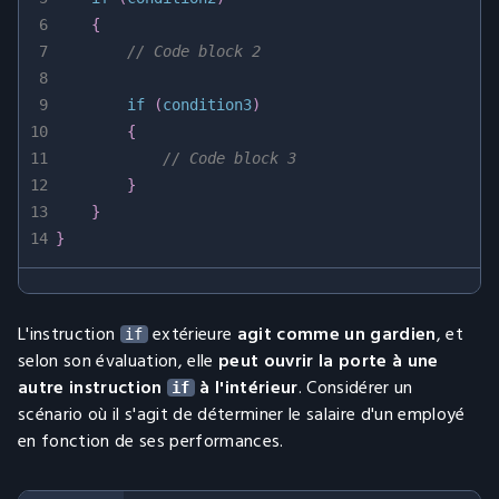
6
{
7
// Code block 2
8
9
if
(
condition3
)
10
{
11
// Code block 3
12
}
13
}
14
}
L'instruction
extérieure
agit comme un gardien
, et
if
selon son évaluation, elle
peut ouvrir la porte à une
autre instruction
à l'intérieur
. Considérer un
if
scénario où il s'agit de déterminer le salaire d'un employé
en fonction de ses performances.