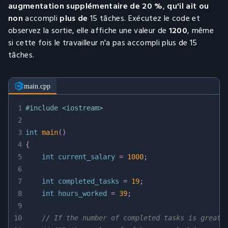
22
}
augmentation supplémentaire de 20 %
,
qu'il ait ou
23
non
accompli
plus de
15 tâches. Exécutez le code et
24
    std
::
cout 
<<
 current_salary 
<<
 std
::
endl
;
observez la sortie, elle affiche une valeur de
1200
, même
25
}
si cette fois le travailleur n'a pas accompli plus de 15
tâches.
main.cpp
1
#
include
<iostream>
2
3
int
main
(
)
4
{
5
int
 current_salary 
=
1000
;
6
7
int
 completed_tasks 
=
19
;
8
int
 hours_worked 
=
39
;
9
10
// If the number of completed tasks is greate