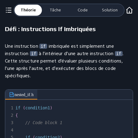
Théorie
Tâche
Code
Solution
Défi : Instructions If Imbriquées
Une instruction
imbriquée est simplement une
if
instruction
à l'intérieur d'une autre instruction
.
if
if
Cette structure permet d'évaluer plusieurs conditions,
l'une après l'autre, et d'exécuter des blocs de code
spécifiques.
nested_if.h
1
if
(
condition1
)
2
{
3
// Code block 1
4
5
if
(
condition2
)