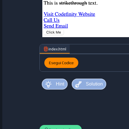
index.html
Esegui Codice