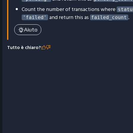
Count the number of transactions where
statu
and return this as
.
'failed'
failed_count
Aiuto
Tutto è chiaro?