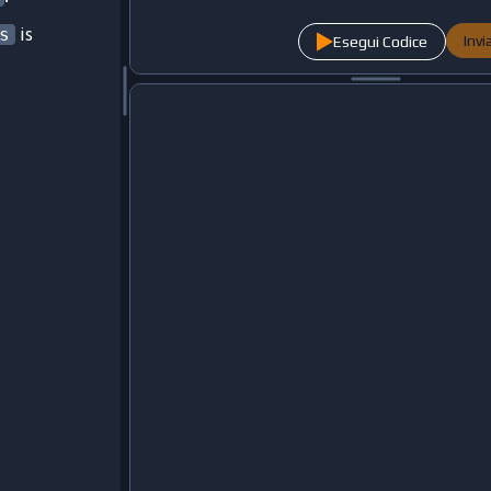
is
s
Inv
Esegui Codice