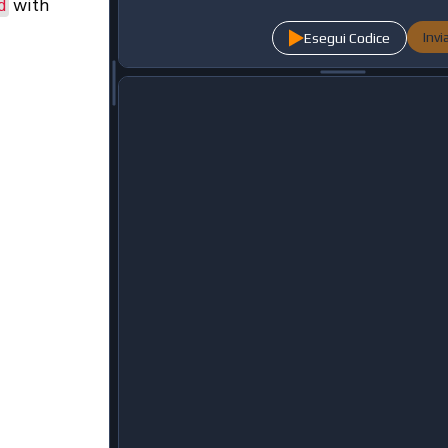
with
d
Inv
Esegui Codice