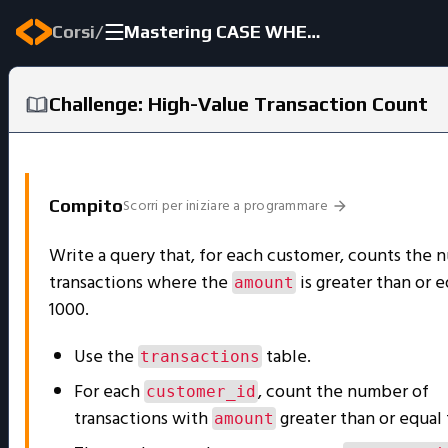
/
Corsi
Mastering CASE WHEN in SQL
Challenge: High-Value Transaction Count
Scorri per iniziare a programmare
Compito
Write a query that, for each customer, counts the 
transactions where the
is greater than or e
amount
1000.
Use the
table.
transactions
For each
, count the number of
customer_id
transactions with
greater than or equal 
amount