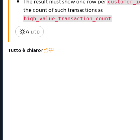
The result must show one row per
customer_i
the count of such transactions as
.
high_value_transaction_count
Aiuto
Tutto è chiaro?