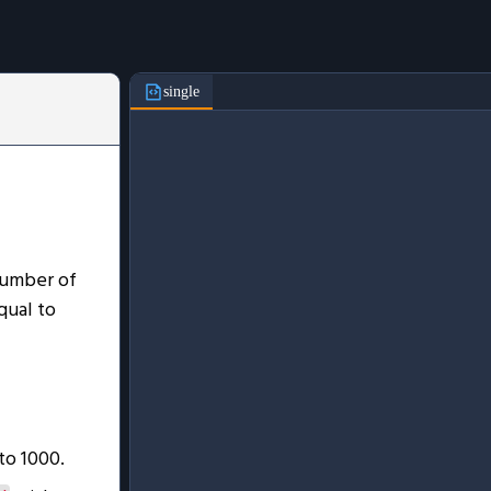
single
number of
qual to
to 1000.