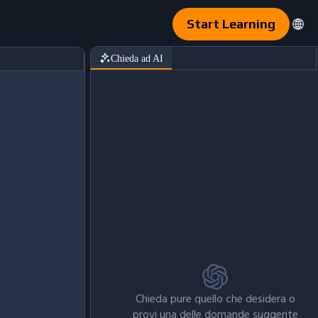
Start Learning
Chieda ad AI
Chieda pure quello che desidera o
provi una delle domande suggerite