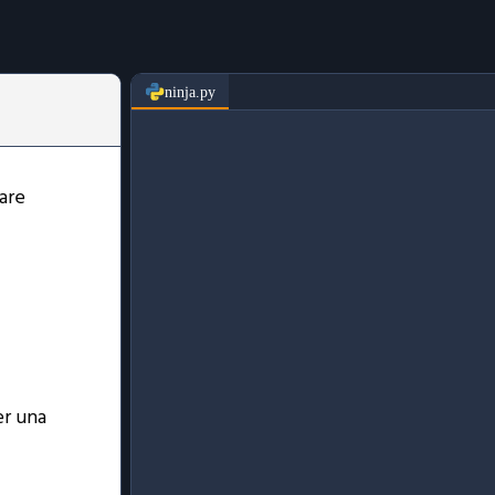
ninja.py
iare
er una