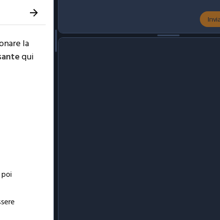
Inv
nare la
sante
qui