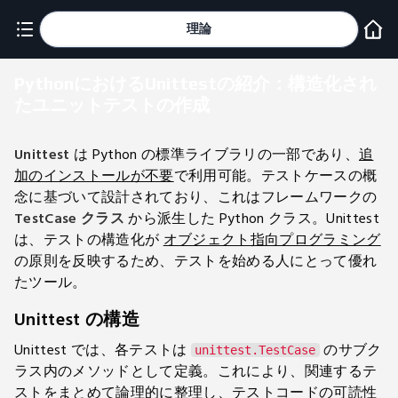
理論
PythonにおけるUnittestの紹介：構造化され
たユニットテストの作成
Unittest
は Python の標準ライブラリの一部であり、
追
加のインストールが不要
で利用可能。テストケースの概
念に基づいて設計されており、これはフレームワークの
TestCase クラス
から派生した Python クラス。Unittest
は、テストの構造化が
オブジェクト指向プログラミング
の原則を反映するため、テストを始める人にとって優れ
たツール。
Unittest の構造
Unittest では、各テストは
のサブク
unittest.TestCase
ラス内のメソッドとして定義。これにより、関連するテ
ストをまとめて論理的に整理し、テストコードの可読性