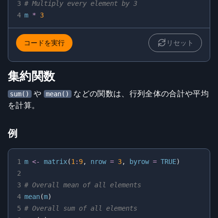
3
# Multiply every element by 3
4
m 
*
3
コードを実行
リセット
集約関数
や
などの関数は、行列全体の合計や平均
sum()
mean()
を計算。
例
1
m 
<-
 matrix
(
1
:
9
,
 nrow 
=
3
,
 byrow 
=
TRUE
)
2
3
# Overall mean of all elements
4
mean
(
m
)
5
# Overall sum of all elements