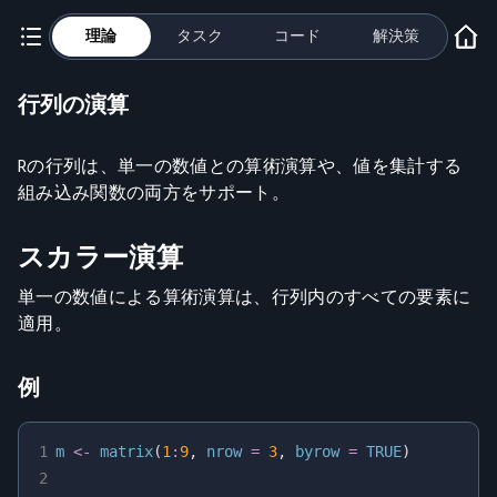
理論
タスク
コード
解決策
行列の演算
Rの行列は、単一の数値との算術演算や、値を集計する
組み込み関数の両方をサポート。
スカラー演算
単一の数値による算術演算は、行列内のすべての要素に
適用。
例
1
m 
<-
 matrix
(
1
:
9
,
 nrow 
=
3
,
 byrow 
=
TRUE
)
2