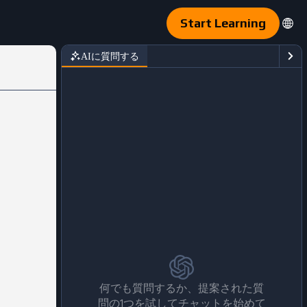
Start Learning
AIに質問する
何でも質問するか、提案された質
問の1つを試してチャットを始めて