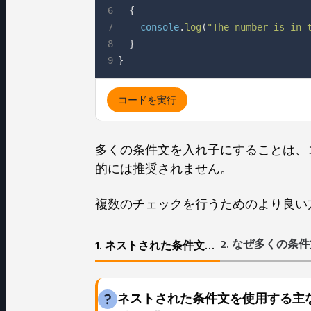
6
{
7
    console
.
log
(
"The number is in 
8
}
9
}
コードを実行
多くの条件文を入れ子にすることは、
的には推奨されません。
複数のチェックを行うためのより良い
1. ネストされた条件文を使用する主な利点は何ですか？
ネストされた条件文を使用する主