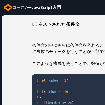
/
コース
JavaScript入門
ネストされた条件文
条件文の中にさらに条件文を入れるこ
に複数のチェックを行うことが可能で
このような構成を使うことで、数値が
1
let
 number 
=
17
;
2
3
if
(
number 
>=
10
)
4
{
5
if
(
number 
<=
20
)