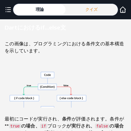
理論
クイズ
Dartにおけるif...else文
この画像は、プログラミングにおける条件文の基本構造
を示しています。
最初にコードが実行され、
条件
が評価されます。条件が
**
の場合、
ブロック
が実行され、
の場合
true
if
false