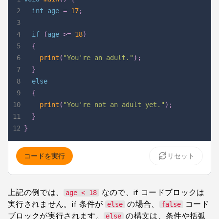
2
int
 age 
=
17
;
3
4
if
(
age 
>=
18
)
5
{
6
print
(
"You're an adult."
)
;
7
}
8
else
9
{
10
print
(
"You're not an adult yet."
)
;
11
}
12
}
コードを実行
リセット
上記の例では、
なので、if コードブロックは
age < 18
実行されません。if 条件が
の場合、
コード
else
false
ブロックが実行されます。
の構文は、条件や括弧
else