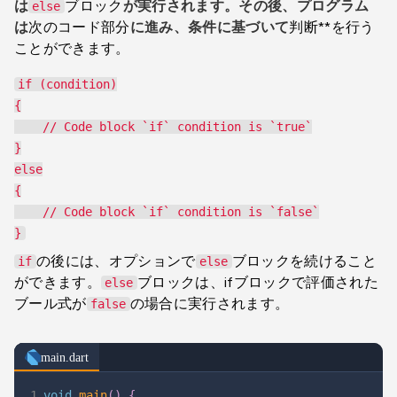
は
ブロック
が実行されます。その後、プログラム
else
は
次のコード部分
に進み、条件に基づいて
判断**を行う
ことができます。
if (condition)

{

    // Code block `if` condition is `true`

}

else

{

    // Code block `if` condition is `false`

の後には、オプションで
ブロックを続けること
if
else
ができます。
ブロックは、ifブロックで評価された
else
ブール式が
の場合に実行されます。
false
main.dart
1
void
main
(
)
{