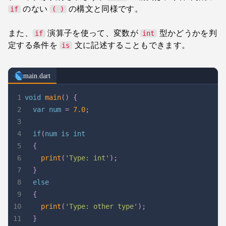
のない
の構文と同様です。
if
( )
また、
演算子を使って、変数が
型かどうかを判
if
int
定する条件を
文に記述することもできます。
is
main.dart
1
void
main
(
)
{
2
  var num 
=
7.0
;
3
4
if
(
num is 
int
5
{
6
print
(
'Type: int'
)
;
7
}
8
else
9
{
10
print
(
'Type: other type'
)
;
11
}