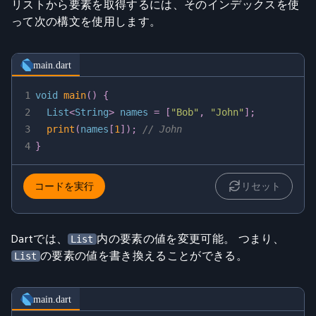
リストから要素を取得するには、そのインデックスを使
って次の構文を使用します。
main.dart
1
void
main
(
)
{
2
  List
<
String
>
 names 
=
[
"Bob"
,
"John"
]
;
3
print
(
names
[
1
]
)
;
// John 
4
}
コードを実行
リセット
Dartでは、
内の要素の値を変更可能。 つまり、
List
の要素の値を書き換えることができる。
List
main.dart