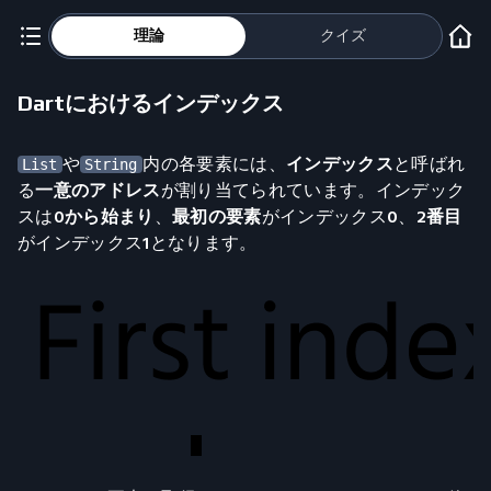
理論
クイズ
Dartにおけるインデックス
や
内の各要素には、
インデックス
と呼ばれ
List
String
る
一意のアドレス
が割り当てられています。インデック
スは
0から始まり
、
最初の要素
がインデックス
0
、
2番目
がインデックス
1
となります。