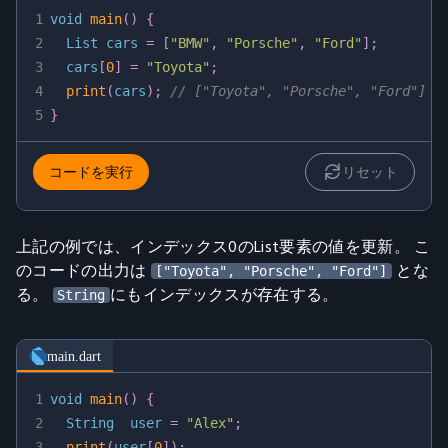
1
void
main
(
)
{
2
  List cars 
=
[
"BMW"
,
"Porsche"
,
"Ford"
]
;
3
  cars
[
0
]
=
"Toyota"
;
4
print
(
cars
)
;
// ["Toyota", "Porsche", "Ford"]
5
}
コードを実行
リセット
上記の例では、インデックス0のList要素の値を更新。 こ
のコードの出力は
とな
["Toyota", "Porsche", "Ford"]
る。
にもインデックスが存在する。
String
main.dart
1
void
main
(
)
{
2
  String  user 
=
"Alex"
;
3
print
(
user
[
0
]
)
;