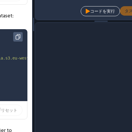
タ
コードを実行
ataset:
ia.s3.eu-west-1.amazonaws.com/b22d1166-efda-45e8-979e-6c
リセット
ier to