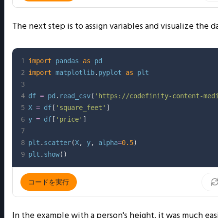
The next step is to assign variables and visualize the d
1
import
 pandas 
as
2
import
 matplotlib
.
pyplot 
as
3
4
df 
=
 pd
.
read_csv
(
'https://codefinity-content-med
5
X 
=
 df
[
'square_feet'
]
6
y 
=
 df
[
'price'
]
7
8
plt
.
scatter
(
X
,
 y
,
 alpha
=
0.5
)
9
plt
.
show
(
)
コードを実行
In the example with a person's height, it was much eas