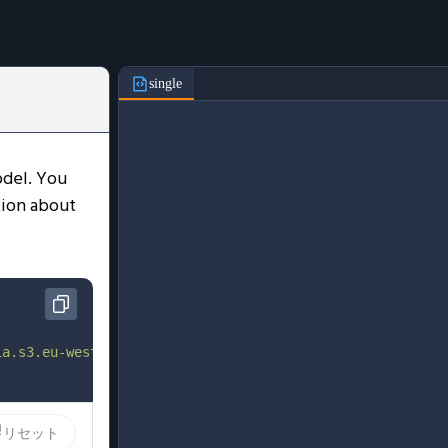
single
odel. You
tion about
ia.s3.eu-west-1.amazonaws.com/b22d1166-efda-45e8-979e-6c
リセット