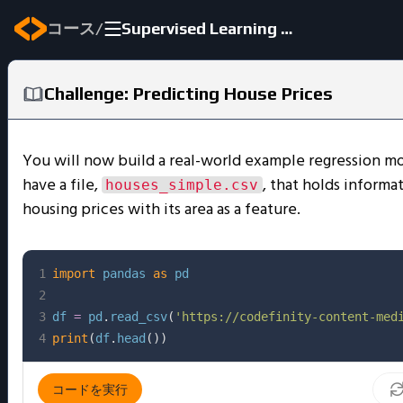
/
コース
Supervised Learning Essentials
Challenge: Predicting House Prices
You will now build a real-world example regression m
have a file,
, that holds informa
houses_simple.csv
housing prices with its area as a feature.
1
import
 pandas 
as
2
3
df 
=
 pd
.
read_csv
(
'https://codefinity-content-med
4
print
(
df
.
head
(
)
)
コードを実行