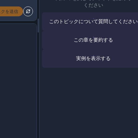
ください
スクを送信
このトピックについて質問してください
この章を要約する
実例を表示する
3ecfc566fc/houses_simple.csv'
)