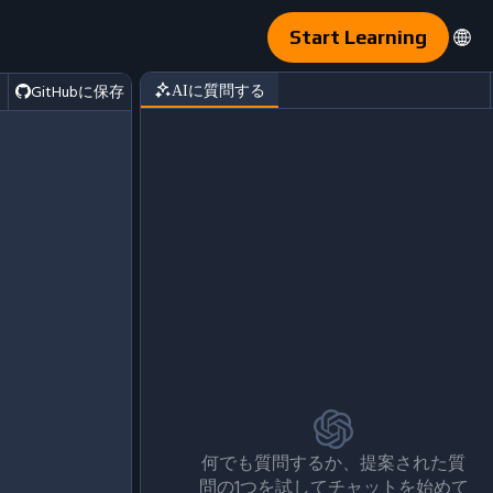
Start Learning
GitHubに保存
AIに質問する
3ecfc566fc/houses_simple.csv'
)
何でも質問するか、提案された質
問の1つを試してチャットを始めて