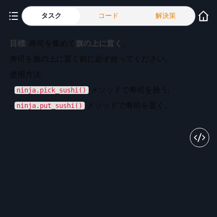
タスク
コード
解決策