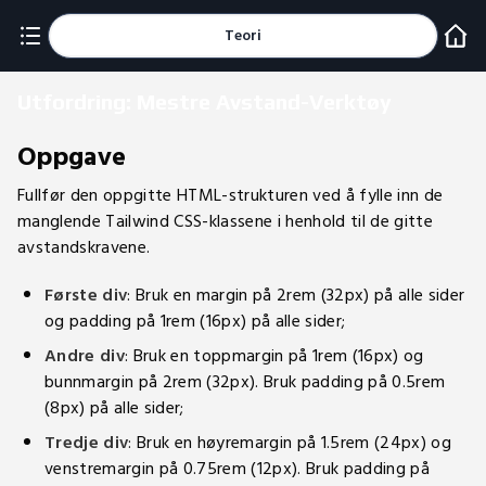
Teori
Utfordring: Mestre Avstand-Verktøy
Oppgave
Fullfør den oppgitte HTML-strukturen ved å fylle inn de
manglende Tailwind CSS-klassene i henhold til de gitte
avstandskravene.
Første div
: Bruk en margin på 2rem (32px) på alle sider
og padding på 1rem (16px) på alle sider;
Andre div
: Bruk en toppmargin på 1rem (16px) og
bunnmargin på 2rem (32px). Bruk padding på 0.5rem
(8px) på alle sider;
Tredje div
: Bruk en høyremargin på 1.5rem (24px) og
venstremargin på 0.75rem (12px). Bruk padding på