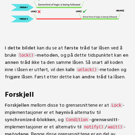
I dette bildet
kan du se at
første tråd
tar låsen ved å
bruke
-
metoden
, og på dette tidspunktet kan
en
lock()
annen tråd
ikke ta den samme låsen. Så snart all koden
inne i låsen er utført, vil den kalle
-metoden og
unlock()
frigjøre låsen. Først etter dette kan
andre tråd
ta låsen.
Forskjell
Forskjellen
mellom disse to grensesnittene er at
-
Lock
implementasjoner er et
høynivå
alternativ til
synchronized-blokken
, og
-
grensesnitt
-
Condition
implementasjoner er et alternativ til
/
-
notify()
wait()
metodene
. Begge disse grensesnittene er en del av