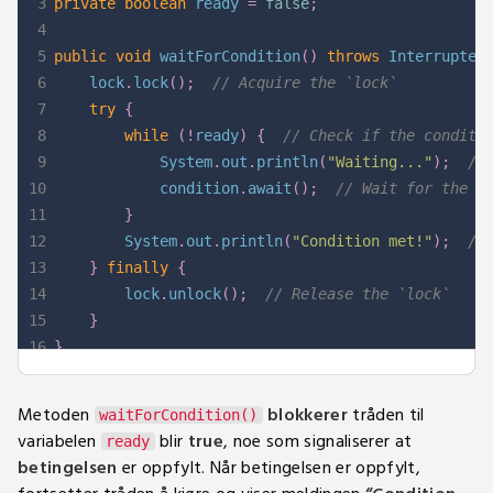
3
private
boolean
 ready 
=
false
;
4
5
public
void
waitForCondition
(
)
throws
Interrupted
6
    lock
.
lock
(
)
;
// Acquire the `lock`
7
try
{
8
while
(
!
ready
)
{
// Check if the conditi
9
System
.
out
.
println
(
"Waiting..."
)
;
//
10
            condition
.
await
(
)
;
// Wait for the c
11
}
12
System
.
out
.
println
(
"Condition met!"
)
;
//
13
}
finally
{
14
        lock
.
unlock
(
)
;
// Release the `lock`
15
}
16
}
Metoden
blokkerer
tråden til
waitForCondition()
variabelen
blir
true
, noe som signaliserer at
ready
betingelsen
er oppfylt. Når betingelsen er oppfylt,