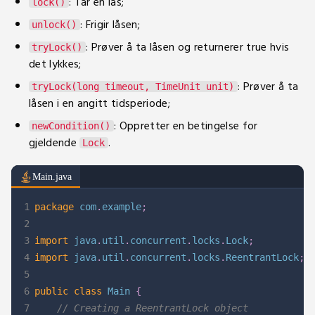
: Tar en lås;
lock()
: Frigir låsen;
unlock()
: Prøver å ta låsen og returnerer true hvis
tryLock()
det lykkes;
: Prøver å ta
tryLock(long timeout, TimeUnit unit)
låsen i en angitt tidsperiode;
: Oppretter en betingelse for
newCondition()
gjeldende
.
Lock
Main.java
1
package
com
.
example
;
2
3
import
java
.
util
.
concurrent
.
locks
.
Lock
;
4
import
java
.
util
.
concurrent
.
locks
.
ReentrantLock
;
5
6
public
class
Main
{
7
// Creating a ReentrantLock object