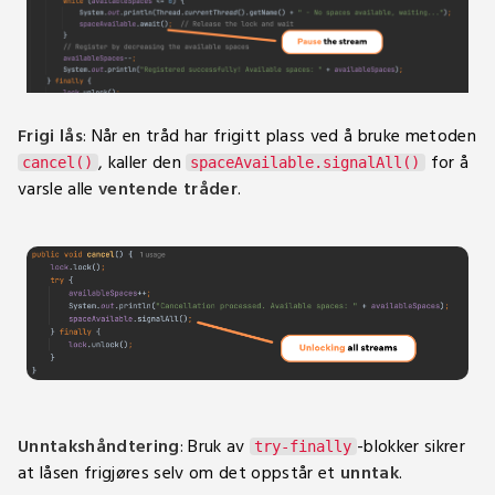
Frigi lås
: Når en tråd har frigitt plass ved å bruke metoden
, kaller den
for å
cancel()
spaceAvailable.signalAll()
varsle alle
ventende tråder
.
Unntakshåndtering
: Bruk av
-blokker sikrer
try-finally
at låsen frigjøres selv om det oppstår et
unntak
.