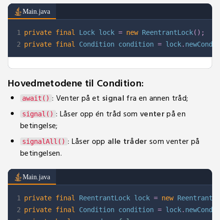
Main.java
1
private
final
Lock
 lock 
=
new
ReentrantLock
(
)
;
2
private
final
Condition
 condition 
=
 lock
.
newCondi
Hovedmetodene til Condition:
: Venter på et
signal
fra en annen tråd;
await()
: Låser opp én tråd som
venter
på en
signal()
betingelse;
: Låser opp
alle tråder
som venter på
signalAll()
betingelsen.
Main.java
1
private
final
ReentrantLock
 lock 
=
new
ReentrantL
2
private
final
Condition
 condition 
=
 lock
.
newCondi