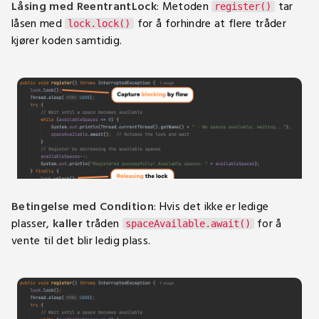
Låsing med ReentrantLock
: Metoden
tar
register()
låsen med
for å forhindre at flere tråder
lock.lock()
kjører koden samtidig.
Betingelse med Condition
: Hvis det ikke er ledige
plasser,
kaller
tråden
for å
spaceAvailable.await()
vente til det blir ledig plass.