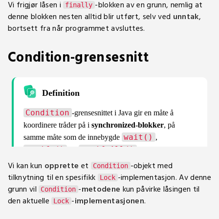
Vi frigjør låsen i
-blokken av en grunn, nemlig at
finally
27
for
(
int
 i 
=
0
;
 i 
<
5
;
 i
++
)
{
denne blokken nesten alltid blir utført, selv ved
unntak
,
28
new
Thread
(
task
)
.
start
(
)
;
bortsett fra når programmet avsluttes.
29
}
30
}
Condition-grensesnitt
31
}
Vi kan kun
opprette
et
-objekt med
Condition
tilknytning til en spesifikk
-implementasjon. Av denne
Lock
grunn vil
-
metodene
kun påvirke låsingen til
Condition
den aktuelle
-
implementasjonen
.
Lock