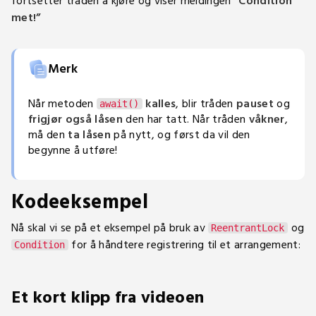
fortsetter tråden å kjøre og viser meldingen
“Condition
met!”
Merk
Når metoden
kalles
, blir tråden
pauset
og
await()
frigjør også låsen
den har tatt. Når tråden
våkner
,
må den
ta låsen
på nytt, og først da vil den
begynne å utføre!
Kodeeksempel
Nå skal vi se på et eksempel på bruk av
og
ReentrantLock
for å håndtere registrering til et arrangement:
Condition
Et kort klipp fra videoen