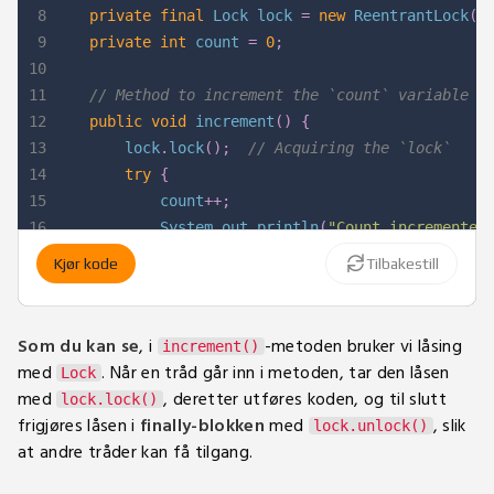
8
private
final
Lock
 lock 
=
new
ReentrantLock
(
)
9
private
int
 count 
=
0
;
10
11
// Method to increment the `count` variable
12
public
void
increment
(
)
{
13
        lock
.
lock
(
)
;
// Acquiring the `lock`
14
try
{
15
            count
++
;
16
System
.
out
.
println
(
"Count incremented
17
}
finally
{
Kjør kode
Tilbakestill
18
            lock
.
unlock
(
)
;
// Releasing the `loc
19
}
20
}
Som du kan se
, i
-metoden bruker vi låsing
increment()
21
med
. Når en tråd går inn i metoden, tar den låsen
Lock
22
public
static
void
main
(
String
[
]
 args
)
{
med
, deretter utføres koden, og til slutt
lock.lock()
23
Main
 example 
=
new
Main
(
)
;
frigjøres låsen i
finally-blokken
med
, slik
lock.unlock()
24
// Runnable task to call the increment me
at andre tråder kan få tilgang.
25
Runnable
 task 
=
 example
::
increment
;
26
// Starting multiple threads to execute t