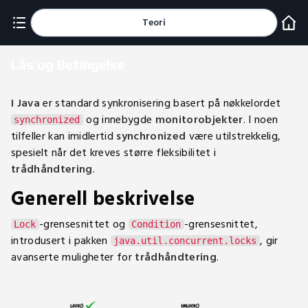
Teori
Lås og Betingelse
I Java
er standard synkronisering basert på nøkkelordet
og innebygde
monitorobjekter
. I noen
synchronized
tilfeller kan imidlertid
synchronized
være utilstrekkelig,
spesielt når det kreves større fleksibilitet i
trådhåndtering
.
Generell beskrivelse
-grensesnittet og
-grensesnittet,
Lock
Condition
introdusert i pakken
, gir
java.util.concurrent.locks
avanserte muligheter for
trådhåndtering
.