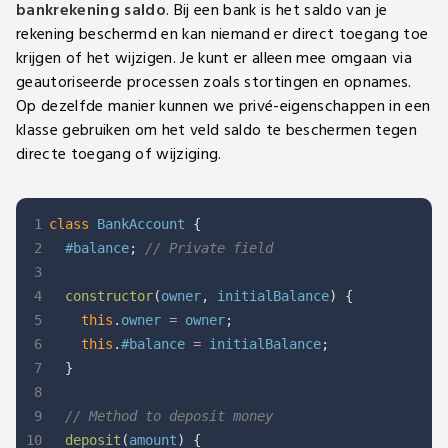
bankrekening saldo
. Bij een bank is het saldo van je
rekening beschermd en kan niemand er direct toegang toe
krijgen of het wijzigen. Je kunt er alleen mee omgaan via
geautoriseerde processen zoals stortingen en opnames.
Op dezelfde manier kunnen we privé-eigenschappen in een
klasse gebruiken om het veld saldo te beschermen tegen
directe toegang of wijziging.
1
class
BankAccount
{
2
  #balance
;
// Private field
3
4
constructor
(
owner
,
 initialBalance
)
{
5
this
.
owner 
=
 owner
;
6
this
.
#balance 
=
 initialBalance
;
7
}
8
9
// Method to deposit money
10
deposit
(
amount
)
{