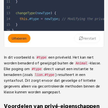
11
}
12
13
changeType
(
newType
)
{
14
this
.
#type 
=
 newType
;
// Modifying the privat
15
}
16
}
17
Uitvoeren
Herstart
18
const
 lion 
=
new
Animal
(
'Lion'
,
'Wild'
)
;
19
console
.
log
(
lion
.
getInfo
(
)
)
;
// Output: Lion is a
20
In dit voorbeeld is
een privéveld. Het kan niet
#type
21
// Attempt to access private field directly (this
worden benaderd of gewijzigd buiten de
-klasse.
Animal
22
console
.
log
(
lion
.
#type
)
;
// Uncaught SyntaxError:
Elke poging om
direct vanuit een instantie te
#type
benaderen (zoals
) resulteert in een
lion.#type
syntaxfout. Dit zorgt ervoor dat gevoelige of kritieke
gegevens alleen via gecontroleerde methoden binnen de
klasse kunnen worden aangepast.
Voordelen van privé-eigenschappen