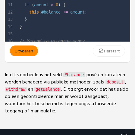
11
if
(
amount 
>
0
)
{
12
this
.
#balance 
+=
 amount
;
13
}
14
}
15
16
// Method to withdraw money
17
withdraw
(
amount
)
{
Uitvoeren
Herstart
18
if
(
amount 
>
0
&&
 amount 
<=
this
.
#balance
)
{
19
this
.
#balance 
-=
 amount
;
20
}
In dit voorbeeld is het veld
privé en kan alleen
#balance
21
}
worden benaderd via publieke methoden zoals
,
deposit
22
en
. Dit zorgt ervoor dat het saldo
withdraw
getBalance
23
// Method to get account balance
op een gecontroleerde manier wordt aangepast,
24
getBalance
(
)
{
waardoor het beschermd is tegen ongeautoriseerde
25
return
`
Account balance for 
${
this
.
owner
}
: $
$
toegang of manipulatie.
26
}
27
}
28