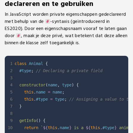
declareren en te gebruiken
In JavaScript worden private eigenschappen gedeclareerd
met behulp van de
-syntaxis (geïntroduceerd in
#
ES2020). Door een eigenschapsnaam vooraf te laten gaan
door
, maak je deze privé, wat betekent dat deze alleen
#
binnen de klasse zelf toegankelijk is.
1
class
Animal
{
2
  #type
;
// Declaring a private field
3
4
constructor
(
name
,
 type
)
{
5
this
.
name 
=
 name
;
6
this
.
#type 
=
 type
;
// Assigning a value to th
7
}
8
9
getInfo
(
)
{
10
return
`
${
this
.
name
}
 is a 
${
this
.
#type
}
 anima