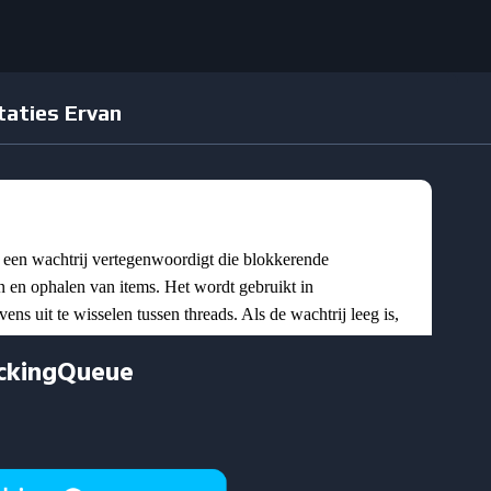
taties Ervan
ockingQueue