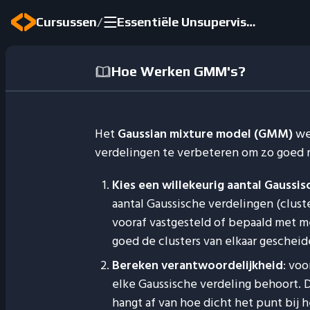
/
Cursussen
Essentiële Unsupervised Learning
Hoe Werken GMM's?
Het
Gaussian mixture model (GMM)
wer
verdelingen te verbeteren om zo goed mo
Kies een willekeurig aantal Gaussi
aantal Gaussische verdelingen (clust
vooraf vastgesteld of bepaald met 
goed de clusters van elkaar gescheide
Bereken verantwoordelijkheid
: vo
elke Gaussische verdeling behoort. 
hangt af van hoe dicht het punt bij 