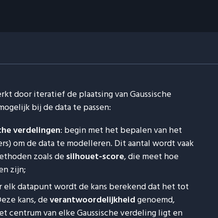
kt door iteratief de plaatsing van Gaussische
gelijk bij de data te passen:
sche verdelingen
: begin met het bepalen van het
ers) om de data te modelleren. Dit aantal wordt vaak
methoden zoals de
silhouet-score
, die meet hoe
n zijn;
or elk datapunt wordt de kans berekend dat het tot
Deze kans, de
verantwoordelijkheid
genoemd,
het centrum van elke Gaussische verdeling ligt en