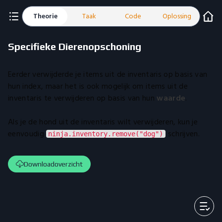
Theorie
Taak
Code
Oplossing
Specifieke Dierenopschoning
Eerder verwijderde je items uit de inventaris op basis van
hun index, maar het is ook mogelijk om items uit de
inventaris te verwijderen op basis van hun
waarde
.
Als je de hond uit de inventaris wilt verwijderen, kun je
eenvoudig
schrijven.
ninja.inventory.remove("dog")
Downloadoverzicht