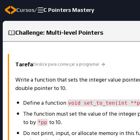
/
Cursos
C Pointers Mastery
Challenge: Multi-level Pointers
Deslize para começar a programar
Tarefa
Write a function that sets the integer value pointe
double pointer to 10.
Define a function
void set_to_ten(int **p
The function must set the value of the integer 
to by
to 10.
*pp
Do not print, input, or allocate memory in this f