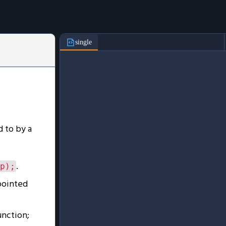
single
d to by a
.
p);
pointed
unction;