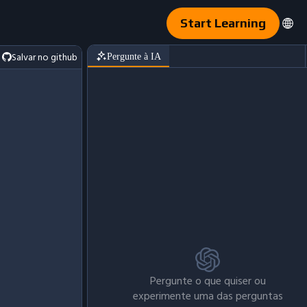
Start Learning
Salvar no github
Pergunte à IA
Pergunte o que quiser ou
experimente uma das perguntas