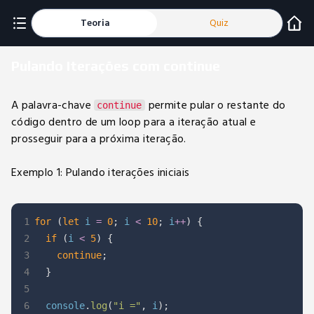
Teoria
Quiz
Pulando Iterações com continue
A palavra-chave
permite pular o restante do
continue
código dentro de um loop para a iteração atual e
prosseguir para a próxima iteração.
Exemplo 1: Pulando iterações iniciais
1
for
(
let
 i 
=
0
;
 i 
<
10
;
 i
++
)
{
2
if
(
i 
<
5
)
{
3
continue
;
4
}
5
6
  console
.
log
(
"i ="
,
 i
)
;