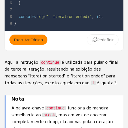
6
}
7
8
  console
.
log
(
"- Iteration ended:"
,
 i
)
;
9
}
Executar Código
Redefinir
Aqui, a instrução
é utilizada para pular o final
continue
da terceira iteração, resultando na exibição das
mensagens "Iteration started" e "Iteration ended" para
todas as iterações, exceto aquela em que
é igual a 3.
i
Nota
A palavra-chave
funciona de maneira
continue
semelhante ao
, mas em vez de encerrar
break
completamente o loop, ela apenas pula a iteração