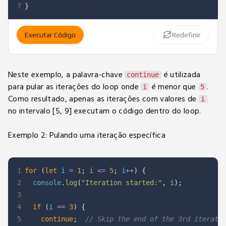
7
}
Executar Código
Redefinir
Neste exemplo, a palavra-chave
é utilizada
continue
para pular as iterações do loop onde
é menor que
.
i
5
Como resultado, apenas as iterações com valores de
i
no intervalo [5, 9] executam o código dentro do loop.
Exemplo 2: Pulando uma iteração específica
1
for
(
let
 i 
=
1
;
 i 
<=
5
;
 i
++
)
{
2
  console
.
log
(
"Iteration started:"
,
 i
)
;
3
4
if
(
i 
==
3
)
{
5
continue
;
// Skip the end of the 3rd iterati