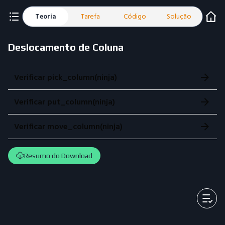
Teoria
Tarefa
Código
Solução
Deslocamento de Coluna
Verificar pick_column(ninja)
Verificar put_column(ninja)
Verificar move_column(ninja)
Resumo do Download