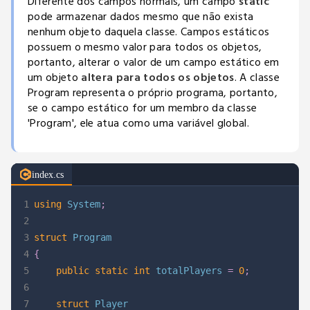
Diferente dos campos normais, um campo
static
pode armazenar dados mesmo que não exista
nenhum objeto daquela classe. Campos estáticos
possuem o mesmo valor para todos os objetos,
portanto, alterar o valor de um campo estático em
um objeto
altera para todos os objetos
. A classe
Program representa o próprio programa, portanto,
se o campo estático for um membro da classe
'Program', ele atua como uma variável global.
index.cs
1
using
System
;
2
3
struct
Program
4
{
5
public
static
int
 totalPlayers 
=
0
;
6
7
struct
Player