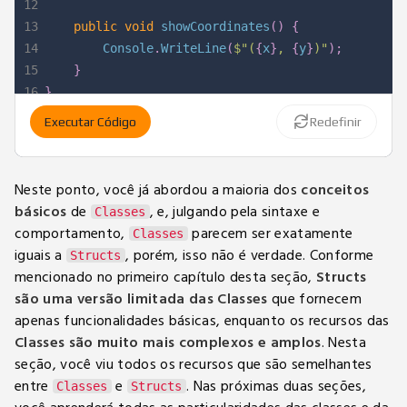
12
13
public
void
showCoordinates
(
)
{
14
		Console
.
WriteLine
(
$"(
{
x
}
, 
{
y
}
)"
)
;
15
}
16
}
17
Executar Código
Redefinir
18
class
Program
19
{
20
static
void
Main
(
string
[
]
 args
)
Neste ponto, você já abordou a maioria dos
conceitos
21
{
básicos
de
, e, julgando pela sintaxe e
Classes
22
Point
 p1 
=
new
Point
(
50
,
70
)
;
comportamento,
parecem ser exatamente
Classes
23
Point
 p2 
=
new
Point
(
70
,
90
)
;
iguais a
, porém, isso não é verdade. Conforme
Structs
24
mencionado no primeiro capítulo desta seção,
Structs
25
		p1
.
showCoordinates
(
)
;
são uma versão limitada das Classes
que fornecem
26
		p2
.
showCoordinates
(
)
;
apenas funcionalidades básicas, enquanto os recursos das
27
}
Classes são muito mais complexos e amplos
. Nesta
28
}
seção, você viu todos os recursos que são semelhantes
entre
e
. Nas próximas duas seções,
Classes
Structs