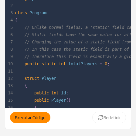
2
3
class
Program
4
{
5
// Unlike normal fields, a 'static' field can
6
// Static fields have the same value for all 
7
// Changing the value of a static field from 
8
// In this case the static field is part of t
9
// Therefore this field is essentially a glob
10
public
static
int
 totalPlayers 
=
0
;
11
12
struct
Player
13
{
14
public
int
 id
;
15
public
Player
(
)
16
{
17
			id 
=
 totalPlayers
++
;
Executar Código
Redefinir
18
			Console
.
WriteLine
(
$"New Player Object
19
}