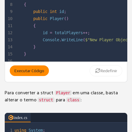
8
{
9
public
int
 id
;
10
public
Player
(
)
11
{
12
			id 
=
 totalPlayers
++
;
13
			Console
.
WriteLine
(
$"New Player Object
14
}
15
}
16
17
static
void
Main
(
string
[
]
 args
)
Executar Código
Redefinir
18
{
19
Player
 player1 
=
new
Player
(
)
;
20
Player
 player2 
=
new
Player
(
)
;
Para converter a struct
em uma classe, basta
Player
21
Player
 player3 
=
new
Player
(
)
;
alterar o termo
para
:
struct
class
22
}
23
}
index.cs
1
using
System
;