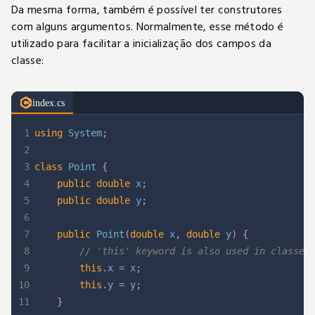
20
}
Da mesma forma, também é possível ter construtores
21
com alguns argumentos. Normalmente, esse método é
22
static
void
Main
(
string
[
]
 args
)
utilizado para facilitar a inicialização dos campos da
23
{
classe:
24
Player
 player1 
=
new
Player
(
)
;
25
Player
 player2 
=
new
Player
(
)
;
26
Player
 player3 
=
new
Player
(
)
;
index.cs
27
}
1
using
System
;
28
}
2
3
class
Point
{
4
public
double
 x
;
5
public
double
 y
;
6
7
public
Point
(
double
 x
,
double
 y
)
{
8
// 'this' keyword is also used in classes
9
this
.
x 
=
 x
;
10
this
.
y 
=
 y
;
11
}