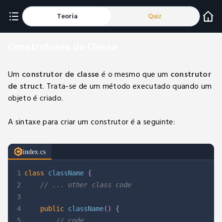
Teoria
Quiz
Construtores de Classe
Um
construtor de classe
é o mesmo que um
construtor
de struct
. Trata-se de um método executado quando um
objeto é criado.
A sintaxe para criar um construtor é a seguinte:
index.cs
1
class
className
{
2
// ... other class code
3
4
public
className
(
)
{
5
// code