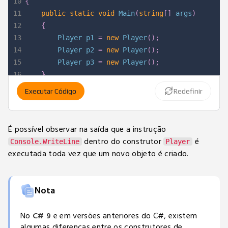
10
{
11
public
static
void
Main
(
string
[
]
 args
)
12
{
13
Player
 p1 
=
new
Player
(
)
;
14
Player
 p2 
=
new
Player
(
)
;
15
Player
 p3 
=
new
Player
(
)
;
16
}
17
}
Executar Código
Redefinir
É possível observar na saída que a instrução
dentro do construtor
é
Console.WriteLine
Player
executada toda vez que um novo objeto é criado.
Nota
No
C# 9
e em versões anteriores do C#, existem
algumas diferenças entre os construtores de