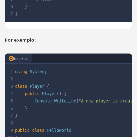
6
}
7
}
Por exemplo:
index.cs
1
using
System
;
2
3
class
Player
{
4
public
Player
(
)
{
5
        Console
.
WriteLine
(
"A new player is create
6
}
7
}
8
9
public
class
HelloWorld