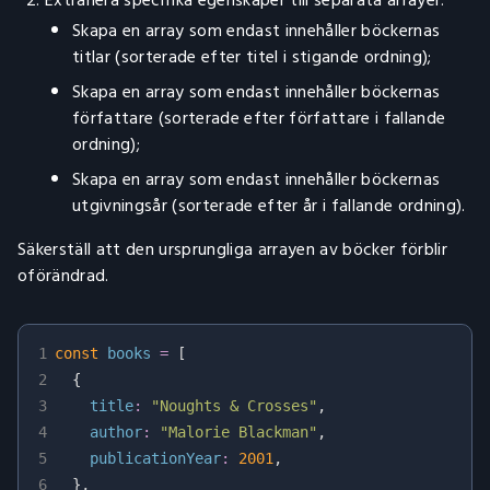
Extrahera specifika egenskaper till separata arrayer:
Skapa en array som endast innehåller böckernas
titlar (sorterade efter titel i stigande ordning);
Skapa en array som endast innehåller böckernas
författare (sorterade efter författare i fallande
ordning);
Skapa en array som endast innehåller böckernas
utgivningsår (sorterade efter år i fallande ordning).
Säkerställ att den ursprungliga arrayen av böcker förblir
oförändrad.
1
const
 books 
=
[
2
{
3
title
:
"Noughts & Crosses"
,
4
author
:
"Malorie Blackman"
,
5
publicationYear
:
2001
,
6
}
,