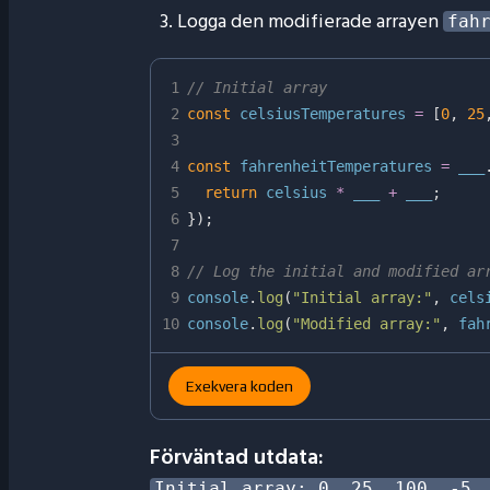
Logga den modifierade arrayen
fah
1
// Initial array
2
const
 celsiusTemperatures 
=
[
0
,
25
3
4
const
 fahrenheitTemperatures 
=
 ___
5
return
 celsius 
*
 ___ 
+
 ___
;
6
}
)
;
7
8
// Log the initial and modified ar
9
console
.
log
(
"Initial array:"
,
 cels
10
console
.
log
(
"Modified array:"
,
 fah
Exekvera koden
Förväntad utdata:
Initial array: 0, 25, 100, -5, 