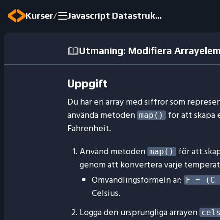
/
Kurser
Javascript Datastrukturer
Utmaning: Modifiera Arrayele
Uppgift
Du har en array med siffror som represen
använda metoden
för att skapa 
map()
Fahrenheit.
Använd metoden
för att ska
map()
genom att konvertera varje temperatur
Omvandlingsformeln är:
F = (C 
Celsius.
Logga den ursprungliga arrayen
cel