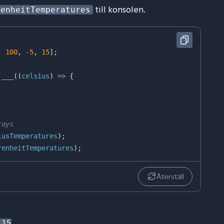
till konsolen.
renheitTemperatures
,
100
,
-
5
,
15
]
;
.
___
(
(
celsius
)
=>
{
rays
iusTemperatures
)
;
renheitTemperatures
)
;
Återställ
15
