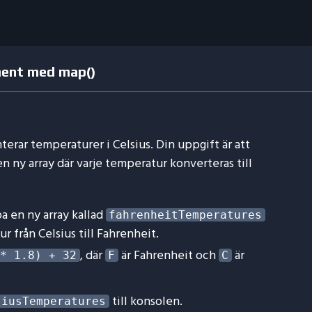
ment med map()
terar temperaturer i Celsius. Din uppgift är att
en ny array där varje temperatur konverteras till
pa en ny array kallad
fahrenheitTemperatures
 från Celsius till Fahrenheit.
, där
är Fahrenheit och
är
* 1.8) + 32
F
C
till konsolen.
siusTemperatures