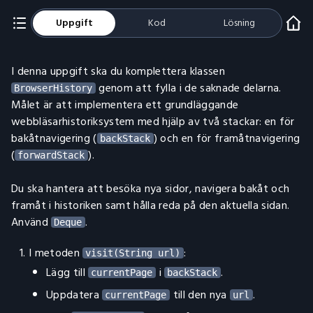
Uppgift
Kod
Lösning
I denna uppgift ska du komplettera klassen
genom att fylla i de saknade delarna.
BrowserHistory
Målet är att implementera ett grundläggande
webbläsarhistoriksystem med hjälp av två stackar: en för
bakåtnavigering (
) och en för framåtnavigering
backStack
(
).
forwardStack
Du ska hantera att besöka nya sidor, navigera bakåt och
framåt i historiken samt hålla reda på den aktuella sidan.
Använd
.
Deque
I metoden
:
visit(String url)
Lägg till
i
.
currentPage
backStack
Uppdatera
till den nya
.
currentPage
url