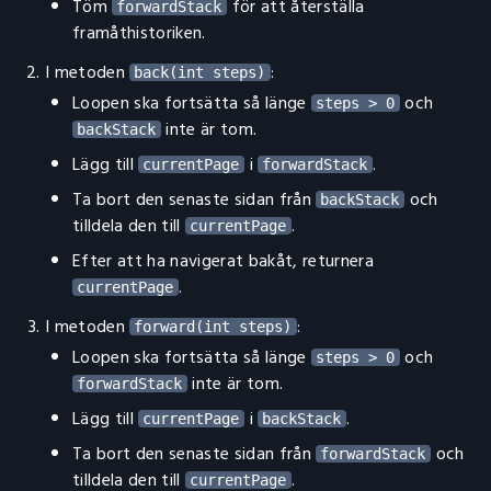
Töm
för att återställa
forwardStack
framåthistoriken.
I metoden
:
back(int steps)
Loopen ska fortsätta så länge
och
steps > 0
inte är tom.
backStack
Lägg till
i
.
currentPage
forwardStack
Ta bort den senaste sidan från
och
backStack
tilldela den till
.
currentPage
Efter att ha navigerat bakåt, returnera
.
currentPage
I metoden
:
forward(int steps)
Loopen ska fortsätta så länge
och
steps > 0
inte är tom.
forwardStack
Lägg till
i
.
currentPage
backStack
Ta bort den senaste sidan från
och
forwardStack
tilldela den till
.
currentPage