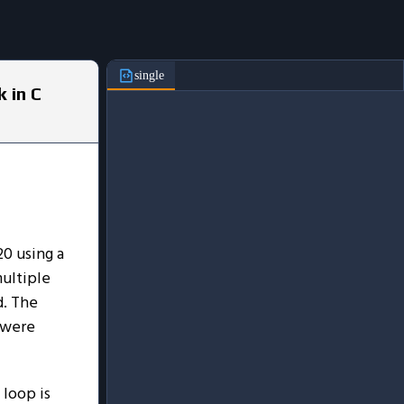
single
 in C
20 using a
multiple
d. The
 were
 loop is