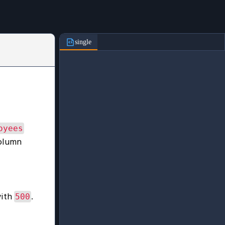
single
oyees
olumn
ith
.
500