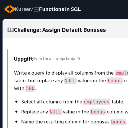
/
Kurser
Functions in SQL
Challenge: Assign Default Bonuses
Svep för att börja koda
Uppgift
Write a query to display all columns from the
empl
table, but replace any
values in the
c
NULL
bonus
with
.
500
Select all columns from the
table.
employees
Replace any
value in the
column w
NULL
bonus
Name the resulting column for bonus as
.
bonus