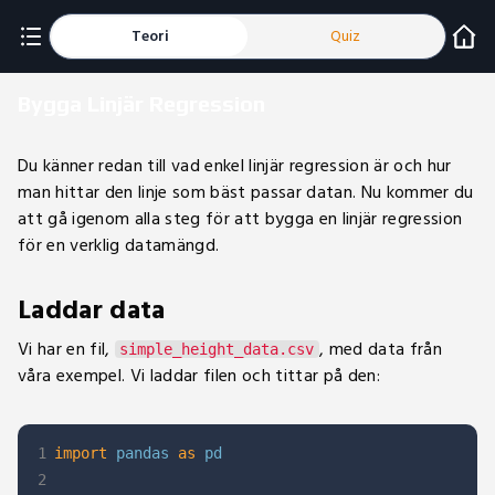
Teori
Quiz
Bygga Linjär Regression
Du känner redan till vad enkel linjär regression är och hur
man hittar den linje som bäst passar datan. Nu kommer du
att gå igenom alla steg för att bygga en linjär regression
för en verklig datamängd.
Laddar data
Vi har en fil,
, med data från
simple_height_data.csv
våra exempel. Vi laddar filen och tittar på den:
1
import
 pandas 
as
2