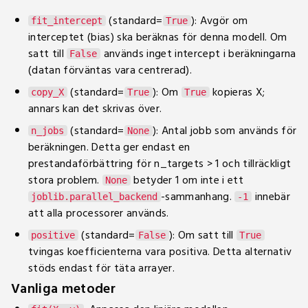
(standard=
): Avgör om
fit_intercept
True
interceptet (bias) ska beräknas för denna modell. Om
satt till
används inget intercept i beräkningarna
False
(datan förväntas vara centrerad).
(standard=
): Om
kopieras X;
copy_X
True
True
annars kan det skrivas över.
(standard=
): Antal jobb som används för
n_jobs
None
beräkningen. Detta ger endast en
prestandaförbättring för n_targets > 1 och tillräckligt
stora problem.
betyder 1 om inte i ett
None
-sammanhang.
innebär
joblib.parallel_backend
-1
att alla processorer används.
(standard=
): Om satt till
positive
False
True
tvingas koefficienterna vara positiva. Detta alternativ
stöds endast för täta arrayer.
Vanliga metoder