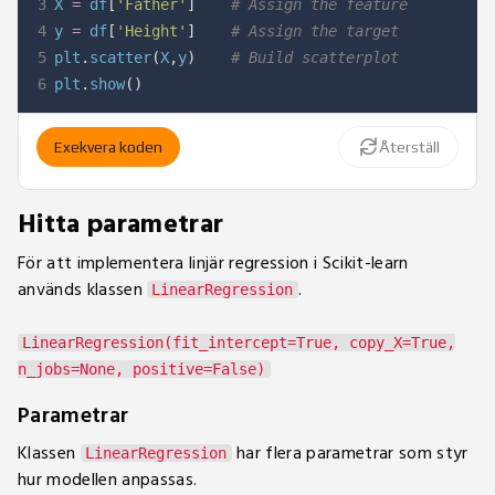
3
X 
=
 df
[
'Father'
]
# Assign the feature
4
y 
=
 df
[
'Height'
]
# Assign the target
5
plt
.
scatter
(
X
,
y
)
# Build scatterplot
6
plt
.
show
(
)
Exekvera koden
Återställ
Hitta parametrar
För att implementera linjär regression i Scikit-learn
används klassen
.
LinearRegression
LinearRegression(fit_intercept=True, copy_X=True,
n_jobs=None, positive=False)
Parametrar
Klassen
har flera parametrar som styr
LinearRegression
hur modellen anpassas.