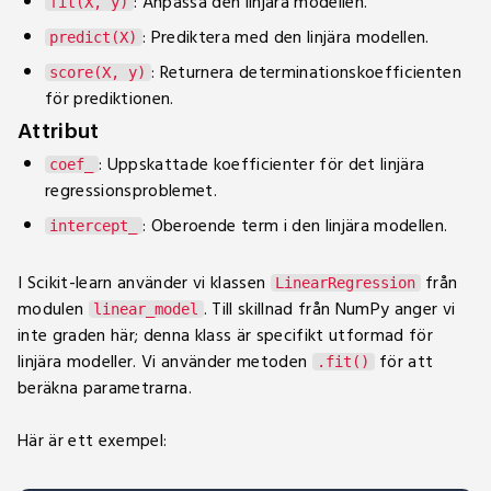
: Anpassa den linjära modellen.
fit(X, y)
: Prediktera med den linjära modellen.
predict(X)
: Returnera determinationskoefficienten
score(X, y)
för prediktionen.
Attribut
: Uppskattade koefficienter för det linjära
coef_
regressionsproblemet.
: Oberoende term i den linjära modellen.
intercept_
I Scikit-learn använder vi klassen
från
LinearRegression
modulen
. Till skillnad från NumPy anger vi
linear_model
inte graden här; denna klass är specifikt utformad för
linjära modeller. Vi använder metoden
för att
.fit()
beräkna parametrarna.
Här är ett exempel: