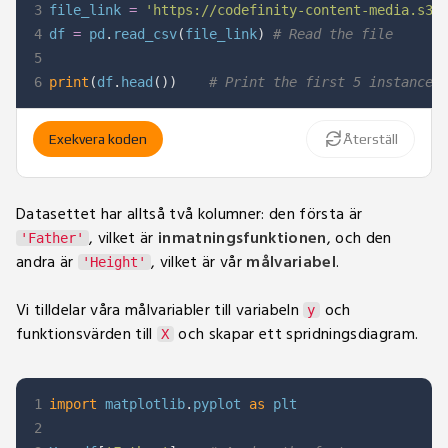
3
file_link 
=
'https://codefinity-content-media.s3.
4
df 
=
 pd
.
read_csv
(
file_link
)
# Read the file
5
6
print
(
df
.
head
(
)
)
# Print the first 5 instances
Exekvera koden
Återställ
Datasettet har alltså två kolumner: den första är
, vilket är
inmatningsfunktionen
, och den
'Father'
andra är
, vilket är vår
målvariabel
.
'Height'
Vi tilldelar våra målvariabler till variabeln
och
y
funktionsvärden till
och skapar ett spridningsdiagram.
X
1
import
 matplotlib
.
pyplot 
as
2