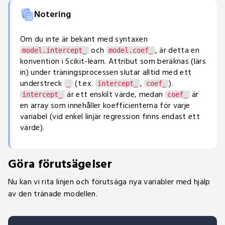
Notering
Om du inte är bekant med syntaxen
och
, är detta en
model.intercept_
model.coef_
konvention i Scikit-learn. Attribut som beräknas (lärs
in) under träningsprocessen slutar alltid med ett
understreck
(t.ex.
,
).
_
intercept_
coef_
är ett enskilt värde, medan
är
intercept_
coef_
en array som innehåller koefficienterna för varje
variabel (vid enkel linjär regression finns endast ett
värde).
Göra förutsägelser
Nu kan vi rita linjen och förutsäga nya variabler med hjälp
av den tränade modellen.