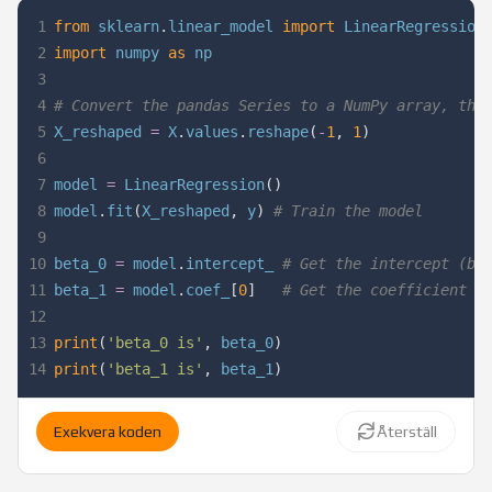
1
from
 sklearn
.
linear_model 
import
2
import
 numpy 
as
3
4
# Convert the pandas Series to a NumPy array, the
5
X_reshaped 
=
 X
.
values
.
reshape
(
-
1
,
1
)
6
7
model 
=
 LinearRegression
(
)
8
model
.
fit
(
X_reshaped
,
 y
)
# Train the model
9
10
beta_0 
=
 model
.
intercept_ 
# Get the intercept (be
11
beta_1 
=
 model
.
coef_
[
0
]
# Get the coefficient (
12
13
print
(
'beta_0 is'
,
 beta_0
)
14
print
(
'beta_1 is'
,
 beta_1
)
Exekvera koden
Återställ